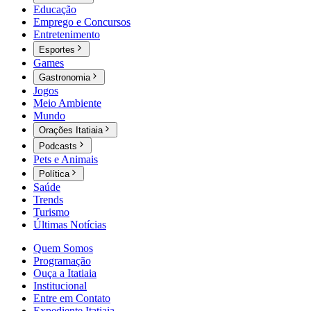
Educação
Emprego e Concursos
Entretenimento
Esportes
Games
Gastronomia
Jogos
Meio Ambiente
Mundo
Orações Itatiaia
Podcasts
Pets e Animais
Política
Saúde
Trends
Turismo
Últimas Notícias
Quem Somos
Programação
Ouça a Itatiaia
Institucional
Entre em Contato
Expediente Itatiaia