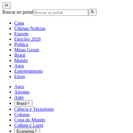
Buscar no portal
Capa
Últimas Notícias
Esporte
Eleições 2026
Política
Minas Gerais
Brasil
Mundo
Agro
Entretenimento
Eloos
Agro
Apostas
Auto
Brasil
Ciência e Tecnologia
Colunas
Copa do Mundo
Cultura e Lazer
Economia