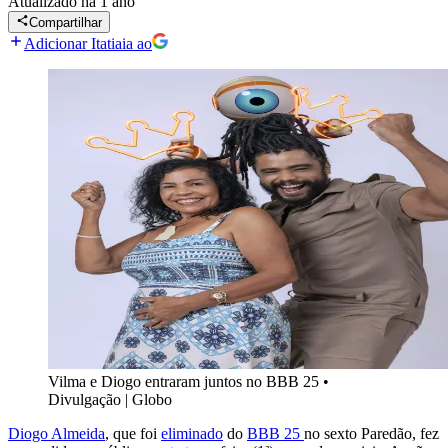
Atualizado
há 1 ano
Compartilhar
Adicionar Itatiaia ao
Vilma e Diogo entraram juntos no BBB 25
•
Divulgação | Globo
Diogo Almeida
, que foi
eliminado
do
BBB 25
no sexto Paredão, fez