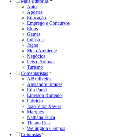
Mais Editorias
Auto
Apostas
Educação
Emprego e Concursos
Eloos
Games
Indústria
Jogos
Meio Ambiente
Negócios
Pets e Animais
Turismo
Comentaristas
Alê Oliveira
Alexandre Simões
Edu Panzi
Emerson Romano
Fabrício
João Vitor Xavier
Marques
Nathália Fiuza
Thiago Reis
Wellington Campos
Colunistas