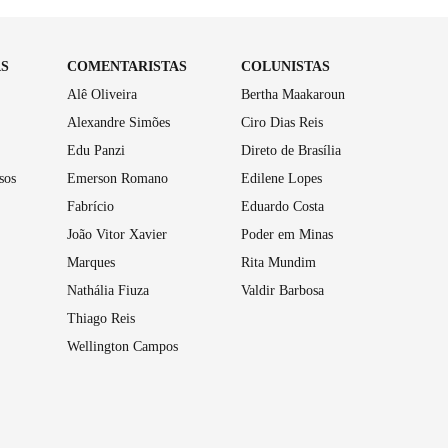
AS
COMENTARISTAS
COLUNISTAS
Alê Oliveira
Bertha Maakaroun
Alexandre Simões
Ciro Dias Reis
Edu Panzi
Direto de Brasília
sos
Emerson Romano
Edilene Lopes
Fabrício
Eduardo Costa
João Vitor Xavier
Poder em Minas
Marques
Rita Mundim
Nathália Fiuza
Valdir Barbosa
Thiago Reis
Wellington Campos