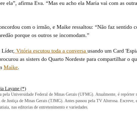
re ela”, afirma Eva. “Mas eu acho ela Maria vai com as outra
.
oncordou com o irmão, e Maike ressaltou: “Não faz sentido c
redão porque os outros se incomodam.”
 Líder,
Vitória escutou toda a conversa
usando um Card 'Esp
procurou as sisters do Quarto Nordeste para compartilhar o q
om
Maike
.
ia Layane (*)
ta pela Universidade Federal de Minas Gerais (UFMG). Atualmente, é repórter 
 de Justiça de Minas Gerais (TJMG). Antes passou pela TV Alterosa. Escreve,
atiaia, nas editorias de entretenimento e variedades.