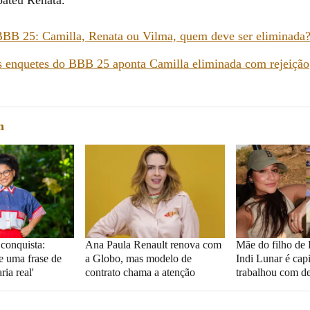
BB 25: Camilla, Renata ou Vilma, quem deve ser eliminada
 enquetes do BBB 25 aponta Camilla eliminada com rejeição
m
 conquista:
Ana Paula Renault renova com
Mãe do filho de
e uma frase de
a Globo, mas modelo de
Indi Lunar é cap
ria real'
contrato chama a atenção
trabalhou com d