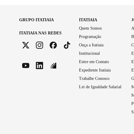
GRUPO ITATIAIA
ITATIAIA
Quem Somos
A
ITATIAIA NAS REDES
Programação
B
Ouça a Itatiaia
C
Institucional
E
Entre em Contato
E
Expediente Itatiaia
E
Trabalhe Conosco
G
Lei de Igualdade Salarial
M
M
P
S