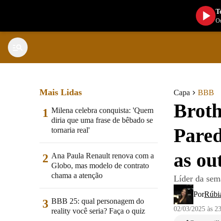
T
Ou
Mais Lidas
Capa
BBB
Broth
Milena celebra conquista: 'Quem
1
diria que uma frase de bêbado se
Pared
tornaria real'
as ou
Ana Paula Renault renova com a
2
Globo, mas modelo de contrato
chama a atenção
Líder da sema
Por
Rúbi
BBB 25: qual personagem do
3
02/03/2025 às 2
reality você seria? Faça o quiz