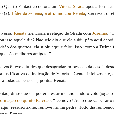
do Quarto Fantástico detonaram
Vitória Strada
após a formaçã
o (2).
Líder da semana
,
a atriz indicou Renata
, sua rival, dir
nversa,
Renata
menciona a relação de Strada com
Joselma
. “
ou isso aquele dia? Naquele dia que ela subiu p*ta aqui depo
ivisão dos quartos, ela subiu aqui e falou isso ‘como a Delm
a que são melhores amigas’.”
ue você teve atitudes que desagradaram pessoas da casa”, dest
 justificativa da indicação de Vitória. “Gente, infelizmente, 
 a todas as pessoas”, pontua Renata.
ntão, disse que ela poderia estar mencionando o voto 'jogado 
formação do quinto Paredão
. “De novo? Acho que vai virar o
 aqui, ressuscita-me, remove minha pedra. Todo dia remoendo
bateu Renata.