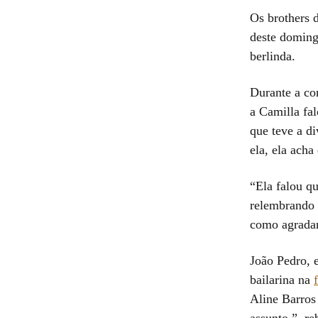
Os brothers 
deste doming
berlinda.
Durante a co
a Camilla fal
que teve a d
ela, ela ach
“Ela falou q
relembrando a
como agradar
João Pedro, e
bailarina na
Aline Barros
assunto.”, re