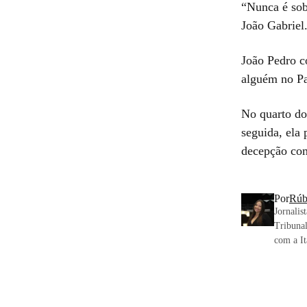
“Nunca é sob
João Gabriel
João Pedro c
alguém no Pa
No quarto do
seguida, ela 
decepção c
Por
Rúb
Jornalis
Tribunal
com a It