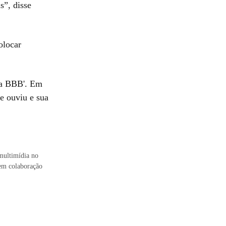
s”, disse
olocar
ia BBB'. Em
ue ouviu e sua
multimídia no
 em colaboração