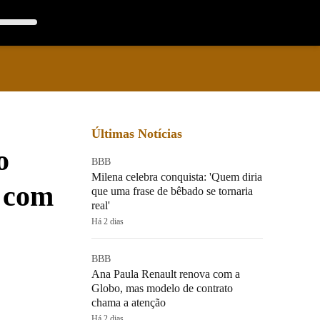
Últimas Notícias
o
BBB
Milena celebra conquista: 'Quem diria
 com
que uma frase de bêbado se tornaria
real'
Há 2 dias
BBB
Ana Paula Renault renova com a
Globo, mas modelo de contrato
chama a atenção
Há 2 dias