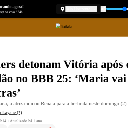
ocando agora!
Belo Horizonte
ça ao vivo
/
24h
ers detonam Vitória após 
ão no BBB 25: ‘Maria vai
tras’
na, a atriz indicou Renata para a berlinda neste domingo (2)
a Layane (*)
3h14
•
Atualizado
há 1 ano