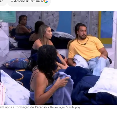
ar
Adicionar Itatiaia ao
sam após a formação do Paredão
•
Reprodução / Globoplay