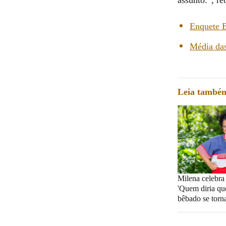
Enquete B
Média das
Leia també
Milena celebra
'Quem diria qu
bêbado se torna