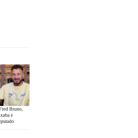
?
 Fred Bruno,
ixaba e
eputado