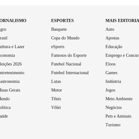
JORNALISMO
ESPORTES
MAIS EDITORI
gro
Basquete
Auto
rasil
Copa do Mundo
Apostas
ultura e Lazer
eSports
Educação
conomia
Famosos do Esporte
Emprego e Concur
leições 2026
Futebol Nacional
Eloos
ntretenimento
Futebol Internacional
Games
astronomia
Lutas
Indústria
inas Gerais
Motor
Jogos
undo
Tênis
Meio Ambiente
olítica
Vôlei
Negócios
aúde
Pets e Animais
Turismo