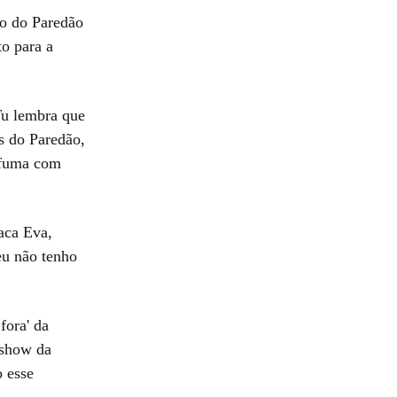
o do Paredão
eto para a
Tu lembra que
is do Paredão,
a fuma com
aca Eva,
eu não tenho
fora' da
 show da
 esse