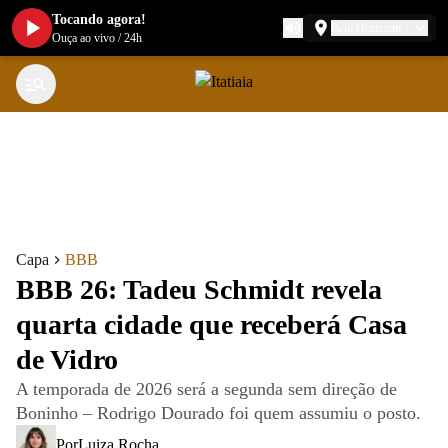
Tocando agora!
Belo Horizonte
Ouça ao vivo
/
24h
Capa
BBB
BBB 26: Tadeu Schmidt revela
quarta cidade que receberá Casa
de Vidro
A temporada de 2026 será a segunda sem direção de
Boninho – Rodrigo Dourado foi quem assumiu o posto.
Por
Luiza Rocha