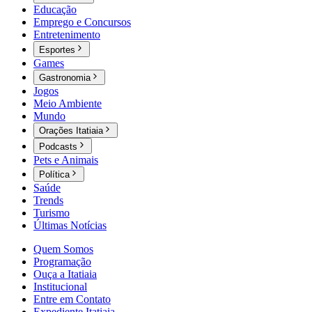
Educação
Emprego e Concursos
Entretenimento
Esportes
Games
Gastronomia
Jogos
Meio Ambiente
Mundo
Orações Itatiaia
Podcasts
Pets e Animais
Política
Saúde
Trends
Turismo
Últimas Notícias
Quem Somos
Programação
Ouça a Itatiaia
Institucional
Entre em Contato
Expediente Itatiaia