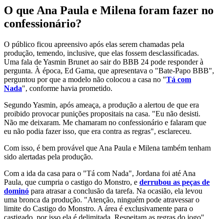
O que Ana Paula e Milena foram fazer no
confessionário?
O público ficou apreensivo após elas serem chamadas pela
produção, temendo, inclusive, que elas fossem desclassificadas.
Uma fala de Yasmin Brunet ao sair do BBB 24 pode responder à
pergunta. À época, Ed Gama, que apresentava o "Bate-Papo BBB",
perguntou por que a modelo não colocou a casa no "
Tá com
Nada
", conforme havia prometido.
Segundo Yasmin, após ameaça, a produção a alertou de que era
proibido provocar punições propositais na casa. "Eu não desisti.
Não me deixaram. Me chamaram no confessionário e falaram que
eu não podia fazer isso, que era contra as regras", esclareceu.
Com isso, é bem provável que Ana Paula e Milena também tenham
sido alertadas pela produção.
Com a ida da casa para o "Tá com Nada", Jordana foi até Ana
Paula, que cumpria o castigo do Monstro, e
derrubou as peças de
dominó
para atrasar a conclusão da tarefa. Na ocasião, ela levou
uma bronca da produção. "Atenção, ninguém pode atravessar o
limite do Castigo do Monstro. A área é exclusivamente para o
castigado, por isso ela é delimitada. Respeitam as regras do jogo",