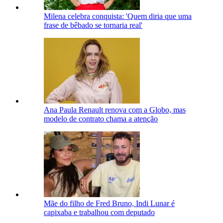
Milena celebra conquista: 'Quem diria que uma
frase de bêbado se tornaria real'
Ana Paula Renault renova com a Globo, mas
modelo de contrato chama a atenção
Mãe do filho de Fred Bruno, Indi Lunar é
capixaba e trabalhou com deputado