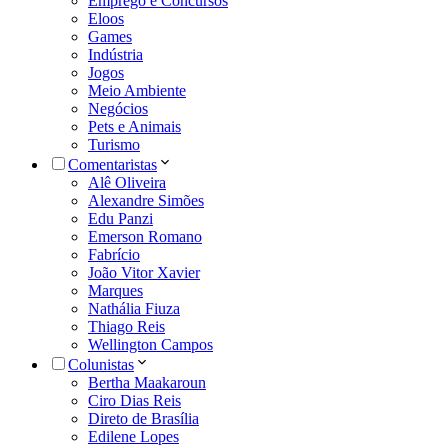
Emprego e Concursos
Eloos
Games
Indústria
Jogos
Meio Ambiente
Negócios
Pets e Animais
Turismo
Comentaristas
Alê Oliveira
Alexandre Simões
Edu Panzi
Emerson Romano
Fabrício
João Vitor Xavier
Marques
Nathália Fiuza
Thiago Reis
Wellington Campos
Colunistas
Bertha Maakaroun
Ciro Dias Reis
Direto de Brasília
Edilene Lopes