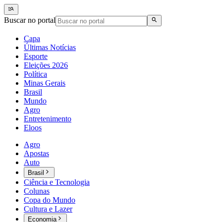
Buscar no portal
Capa
Últimas Notícias
Esporte
Eleições 2026
Política
Minas Gerais
Brasil
Mundo
Agro
Entretenimento
Eloos
Agro
Apostas
Auto
Brasil
Ciência e Tecnologia
Colunas
Copa do Mundo
Cultura e Lazer
Economia