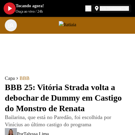
Tocando agora!
Belo Horizonte
Ouça ao vivo
/
24h
Capa
BBB
BBB 25: Vitória Strada volta a
debochar de Dummy em Castigo
do Monstro de Renata
Bailarina, que está no Paredão, foi escolhida por
Vinícius ao último castigo do programa
Por
Talyssa Lima