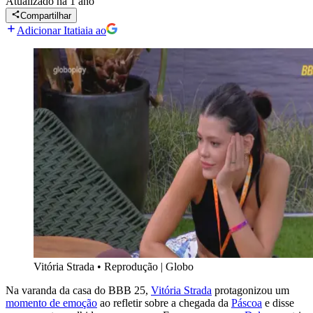
Atualizado
há 1 ano
Compartilhar
Adicionar Itatiaia ao
Vitória Strada
•
Reprodução | Globo
Na varanda da casa do BBB 25,
Vitória Strada
protagonizou um
momento de emoção
ao refletir sobre a chegada da
Páscoa
e disse