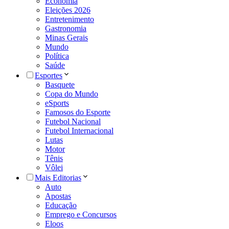
Economia
Eleições 2026
Entretenimento
Gastronomia
Minas Gerais
Mundo
Política
Saúde
Esportes
Basquete
Copa do Mundo
eSports
Famosos do Esporte
Futebol Nacional
Futebol Internacional
Lutas
Motor
Tênis
Vôlei
Mais Editorias
Auto
Apostas
Educação
Emprego e Concursos
Eloos