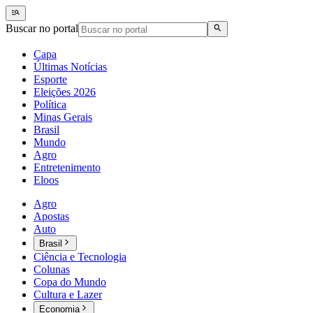
Buscar no portal
Capa
Últimas Notícias
Esporte
Eleições 2026
Política
Minas Gerais
Brasil
Mundo
Agro
Entretenimento
Eloos
Agro
Apostas
Auto
Brasil
Ciência e Tecnologia
Colunas
Copa do Mundo
Cultura e Lazer
Economia