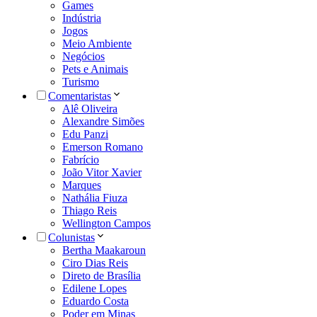
Games
Indústria
Jogos
Meio Ambiente
Negócios
Pets e Animais
Turismo
Comentaristas
Alê Oliveira
Alexandre Simões
Edu Panzi
Emerson Romano
Fabrício
João Vitor Xavier
Marques
Nathália Fiuza
Thiago Reis
Wellington Campos
Colunistas
Bertha Maakaroun
Ciro Dias Reis
Direto de Brasília
Edilene Lopes
Eduardo Costa
Poder em Minas