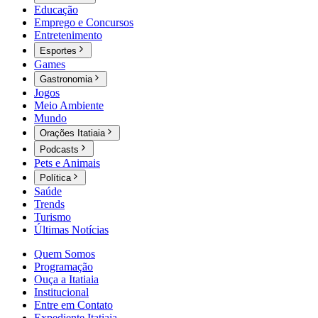
Educação
Emprego e Concursos
Entretenimento
Esportes
Games
Gastronomia
Jogos
Meio Ambiente
Mundo
Orações Itatiaia
Podcasts
Pets e Animais
Política
Saúde
Trends
Turismo
Últimas Notícias
Quem Somos
Programação
Ouça a Itatiaia
Institucional
Entre em Contato
Expediente Itatiaia