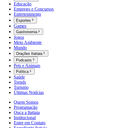
Educação
Emprego e Concursos
Entretenimento
Esportes
Games
Gastronomia
Jogos
Meio Ambiente
Mundo
Orações Itatiaia
Podcasts
Pets e Animais
Política
Saúde
Trends
Turismo
Últimas Notícias
Quem Somos
Programação
Ouça a Itatiaia
Institucional
Entre em Contato
Expediente Itatiaia