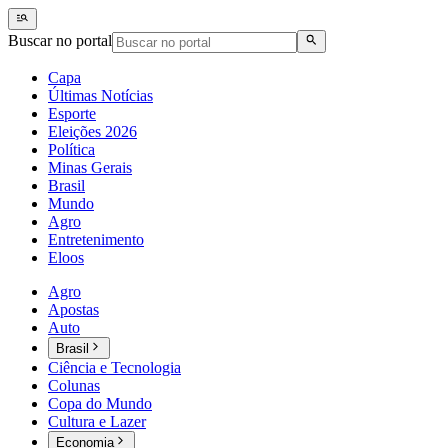
Buscar no portal
Capa
Últimas Notícias
Esporte
Eleições 2026
Política
Minas Gerais
Brasil
Mundo
Agro
Entretenimento
Eloos
Agro
Apostas
Auto
Brasil
Ciência e Tecnologia
Colunas
Copa do Mundo
Cultura e Lazer
Economia