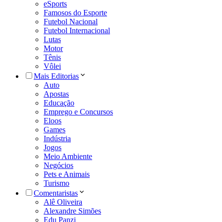
eSports
Famosos do Esporte
Futebol Nacional
Futebol Internacional
Lutas
Motor
Tênis
Vôlei
Mais Editorias
Auto
Apostas
Educação
Emprego e Concursos
Eloos
Games
Indústria
Jogos
Meio Ambiente
Negócios
Pets e Animais
Turismo
Comentaristas
Alê Oliveira
Alexandre Simões
Edu Panzi