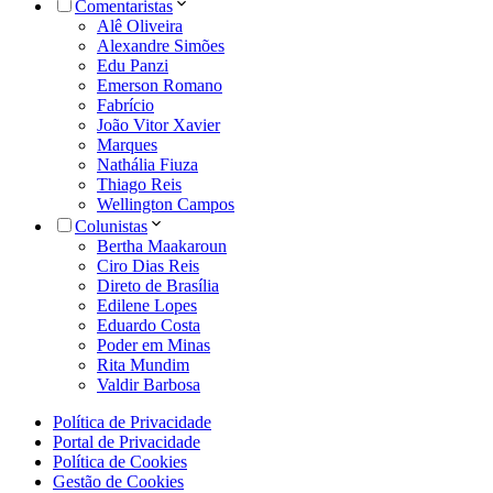
Comentaristas
Alê Oliveira
Alexandre Simões
Edu Panzi
Emerson Romano
Fabrício
João Vitor Xavier
Marques
Nathália Fiuza
Thiago Reis
Wellington Campos
Colunistas
Bertha Maakaroun
Ciro Dias Reis
Direto de Brasília
Edilene Lopes
Eduardo Costa
Poder em Minas
Rita Mundim
Valdir Barbosa
Política de Privacidade
Portal de Privacidade
Política de Cookies
Gestão de Cookies