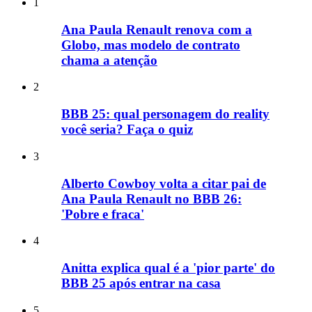
1
Ana Paula Renault renova com a
Globo, mas modelo de contrato
chama a atenção
2
BBB 25: qual personagem do reality
você seria? Faça o quiz
3
Alberto Cowboy volta a citar pai de
Ana Paula Renault no BBB 26:
'Pobre e fraca'
4
Anitta explica qual é a 'pior parte' do
BBB 25 após entrar na casa
5