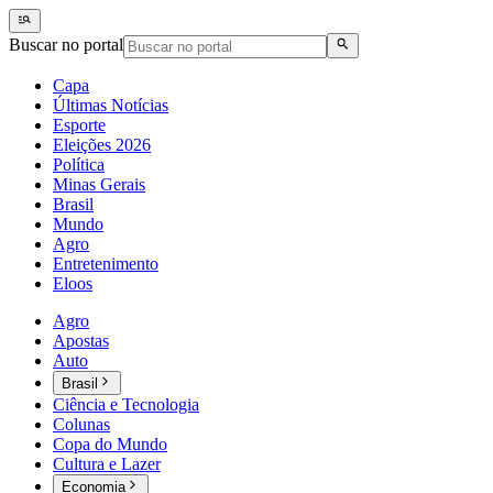
Buscar no portal
Capa
Últimas Notícias
Esporte
Eleições 2026
Política
Minas Gerais
Brasil
Mundo
Agro
Entretenimento
Eloos
Agro
Apostas
Auto
Brasil
Ciência e Tecnologia
Colunas
Copa do Mundo
Cultura e Lazer
Economia