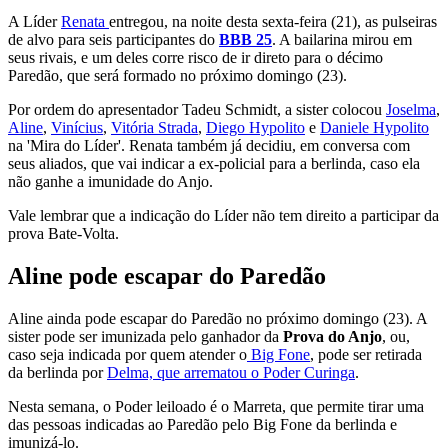
A Líder
Renata
entregou, na noite desta sexta-feira (21), as pulseiras
de alvo para seis participantes do
BBB 25
. A bailarina mirou em
seus rivais, e um deles corre risco de ir direto para o décimo
Paredão, que será formado no próximo domingo (23).
Por ordem do apresentador Tadeu Schmidt, a sister colocou
Joselma
,
Aline
,
Vinícius
,
Vitória Strada
,
Diego Hypolito
e
Daniele Hypolito
na 'Mira do Líder'. Renata também já decidiu, em conversa com
seus aliados, que vai indicar a ex-policial para a berlinda, caso ela
não ganhe a imunidade do Anjo.
Vale lembrar que a indicação do Líder não tem direito a participar da
prova Bate-Volta.
Aline pode escapar do Paredão
Aline ainda pode escapar do Paredão no próximo domingo (23). A
sister pode ser imunizada pelo ganhador da
Prova do Anjo
, ou,
caso seja indicada por quem atender o
Big Fone
, pode ser retirada
da berlinda por
Delma, que arrematou o Poder Curinga
.
Nesta semana, o Poder leiloado é o Marreta, que permite tirar uma
das pessoas indicadas ao Paredão pelo Big Fone da berlinda e
imunizá-lo.