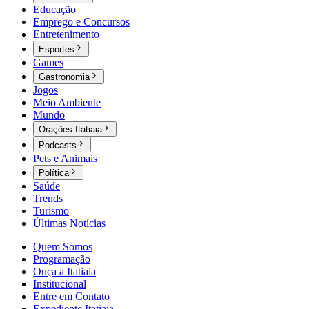
Educação
Emprego e Concursos
Entretenimento
Esportes
Games
Gastronomia
Jogos
Meio Ambiente
Mundo
Orações Itatiaia
Podcasts
Pets e Animais
Política
Saúde
Trends
Turismo
Últimas Notícias
Quem Somos
Programação
Ouça a Itatiaia
Institucional
Entre em Contato
Expediente Itatiaia