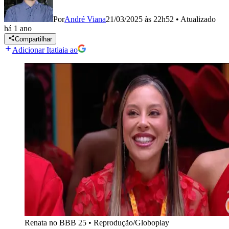
Por
André Viana
21/03/2025 às 22h52
•
Atualizado
há 1 ano
Compartilhar
Adicionar Itatiaia ao
Renata no BBB 25
•
Reprodução/Globoplay