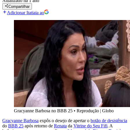
Atualizado
há 1 ano
Compartilhar
Adicionar Itatiaia ao
Gracyanne Barbosa no BBB 25
•
Reprodução | Globo
Gracyanne Barbosa
expôs o desejo de apertar o
botão de desistência
do
BBB 25
após retorno de
Renata
da
Vitrine do Seu Fifi
. A