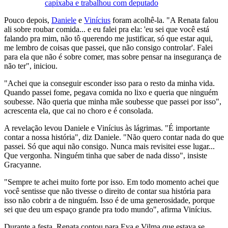
capixaba e trabalhou com deputado
Pouco depois,
Daniele
e
Vinícius
foram acolhê-la. "A Renata falou
ali sobre roubar comida... e eu falei pra ela: 'eu sei que você está
falando pra mim, não tô querendo me justificar, só que estar aqui,
me lembro de coisas que passei, que não consigo controlar'. Falei
para ela que não é sobre comer, mas sobre pensar na insegurança de
não ter", iniciou.
"Achei que ia conseguir esconder isso para o resto da minha vida.
Quando passei fome, pegava comida no lixo e queria que ninguém
soubesse. Não queria que minha mãe soubesse que passei por isso",
acrescenta ela, que cai no choro e é consolada.
A revelação levou Daniele e Vinícius às lágrimas. "É importante
contar a nossa história", diz Daniele. "Não quero contar nada do que
passei. Só que aqui não consigo. Nunca mais revisitei esse lugar...
Que vergonha. Ninguém tinha que saber de nada disso", insiste
Gracyanne.
"Sempre te achei muito forte por isso. Em todo momento achei que
você sentisse que não tivesse o direito de contar sua história para
isso não cobrir a de ninguém. Isso é de uma generosidade, porque
sei que deu um espaço grande pra todo mundo", afirma Vinícius.
Durante a festa, Renata contou para Eva e Vilma que estava se