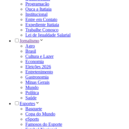
Programação
Ouça a Itatiaia
Institucional
Entre em Contato
Expediente Itatiaia
Trabalhe Conosco
Lei de Igualdade Salarial
Jornalismo
Agro
Brasil
Cultura e Lazer
Economia
Eleições 2026
Entretenimento
Gastronomia
Minas Gerais
Mundo
Política
Saúde
Esportes
Basquete
Copa do Mundo
eSports
Famosos do Esporte