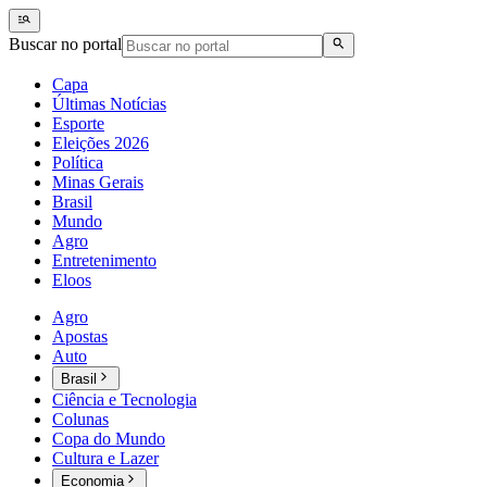
Buscar no portal
Capa
Últimas Notícias
Esporte
Eleições 2026
Política
Minas Gerais
Brasil
Mundo
Agro
Entretenimento
Eloos
Agro
Apostas
Auto
Brasil
Ciência e Tecnologia
Colunas
Copa do Mundo
Cultura e Lazer
Economia