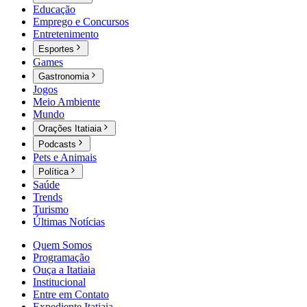
Educação
Emprego e Concursos
Entretenimento
Esportes
Games
Gastronomia
Jogos
Meio Ambiente
Mundo
Orações Itatiaia
Podcasts
Pets e Animais
Política
Saúde
Trends
Turismo
Últimas Notícias
Quem Somos
Programação
Ouça a Itatiaia
Institucional
Entre em Contato
Expediente Itatiaia