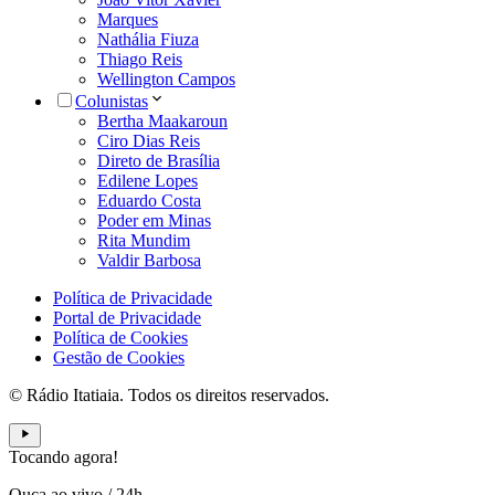
Marques
Nathália Fiuza
Thiago Reis
Wellington Campos
Colunistas
Bertha Maakaroun
Ciro Dias Reis
Direto de Brasília
Edilene Lopes
Eduardo Costa
Poder em Minas
Rita Mundim
Valdir Barbosa
Política de Privacidade
Portal de Privacidade
Política de Cookies
Gestão de Cookies
© Rádio Itatiaia. Todos os direitos reservados.
Tocando agora!
Ouça ao vivo
/
24h