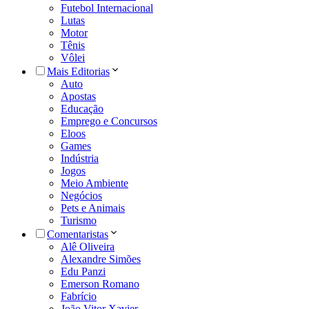
Futebol Internacional
Lutas
Motor
Tênis
Vôlei
Mais Editorias
Auto
Apostas
Educação
Emprego e Concursos
Eloos
Games
Indústria
Jogos
Meio Ambiente
Negócios
Pets e Animais
Turismo
Comentaristas
Alê Oliveira
Alexandre Simões
Edu Panzi
Emerson Romano
Fabrício
João Vitor Xavier