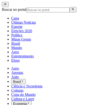
Buscar no portal
Capa
Últimas Notícias
Esporte
Eleições 2026
Política
Minas Gerais
Brasil
Mundo
Agro
Entretenimento
Eloos
Agro
Apostas
Auto
Brasil
Ciência e Tecnologia
Colunas
Copa do Mundo
Cultura e Lazer
Economia