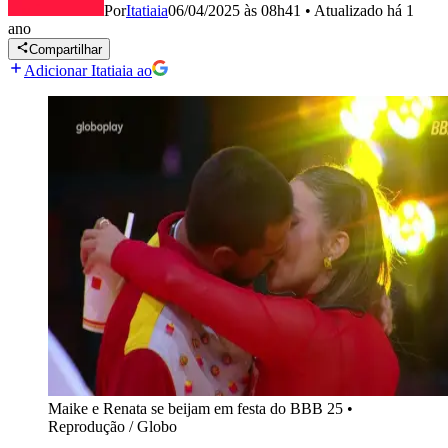
Por
Itatiaia
06/04/2025 às 08h41
•
Atualizado
há 1
ano
Compartilhar
Adicionar Itatiaia ao
Maike e Renata se beijam em festa do BBB 25
•
Reprodução / Globo