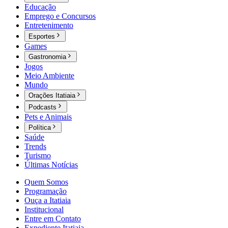
Educação
Emprego e Concursos
Entretenimento
Esportes
Games
Gastronomia
Jogos
Meio Ambiente
Mundo
Orações Itatiaia
Podcasts
Pets e Animais
Política
Saúde
Trends
Turismo
Últimas Notícias
Quem Somos
Programação
Ouça a Itatiaia
Institucional
Entre em Contato
Expediente Itatiaia