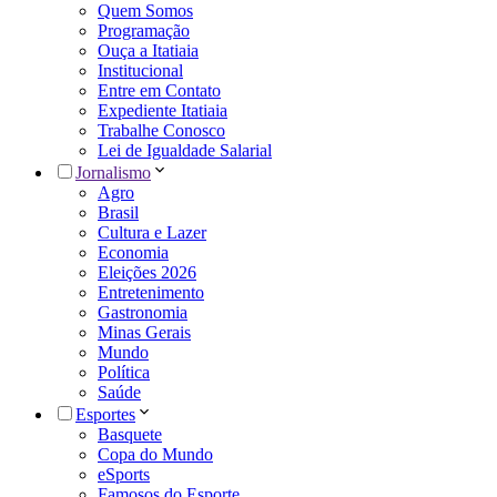
Quem Somos
Programação
Ouça a Itatiaia
Institucional
Entre em Contato
Expediente Itatiaia
Trabalhe Conosco
Lei de Igualdade Salarial
Jornalismo
Agro
Brasil
Cultura e Lazer
Economia
Eleições 2026
Entretenimento
Gastronomia
Minas Gerais
Mundo
Política
Saúde
Esportes
Basquete
Copa do Mundo
eSports
Famosos do Esporte