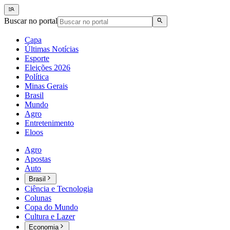
Buscar no portal
Capa
Últimas Notícias
Esporte
Eleições 2026
Política
Minas Gerais
Brasil
Mundo
Agro
Entretenimento
Eloos
Agro
Apostas
Auto
Brasil
Ciência e Tecnologia
Colunas
Copa do Mundo
Cultura e Lazer
Economia