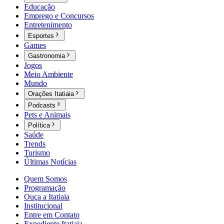
Educação
Emprego e Concursos
Entretenimento
Esportes
Games
Gastronomia
Jogos
Meio Ambiente
Mundo
Orações Itatiaia
Podcasts
Pets e Animais
Política
Saúde
Trends
Turismo
Últimas Notícias
Quem Somos
Programação
Ouça a Itatiaia
Institucional
Entre em Contato
Expediente Itatiaia