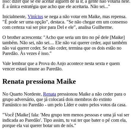
isso: dizer que se ele aceitar alguém de lá ir, a gente não votaria nele.
É a única estratégia que acho que ele aceitaria. Não sei..."
Inicialmente,
Vinícius
se nega a não votar em Maike, mas repensa.
"É pode ser uma opção", destaca. "Se não chegar em um consenso
com certeza vai ser pior para Del e ele", analisa Guilherme.
O brother acrescenta: "Acho que seria um tiro no pé dele [Maike]
também. Não sei, não sei.... Ele não vai querer ceder, aqui também
não vai querer ceder. Se não ceder, termina que os dois estão no
Paredão. Às vezes é isso."
Vale lembrar que a Prova do Anjo acontece nesta sexta e quem
vencer estará imune ao Paredão.
Renata pressiona Maike
No Quarto Nordeste,
Renata
pressionou Maike a não ceder para o
grupo adversário, que já colocará dois membros do extinto
Fantástico no Paredão - um pelo Líder e outro pelos votos da casa.
"Você [Maike] fala: 'Meu grupo tem menos pessoas e uma já vai ser
indicada ao Paredão'. Tipo assim, tu vai ter que bater o pé com ela,
porque ela vai querer botar um de nós."