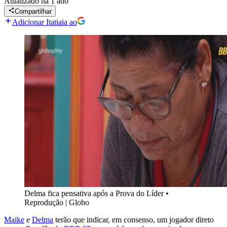
Atualizado
há 1 ano
Compartilhar
Adicionar Itatiaia ao
Delma fica pensativa após a Prova do Líder
•
Reprodução | Globo
Maike
e
Delma
terão que indicar, em consenso, um jogador direto