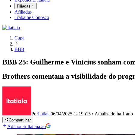
Filiadas
Afiliadas
Trabalhe Conosco
Capa
BBB
BBB 25: Guilherme e Vinícius sonham com 
Brothers comentam a visibilidade do progr
Por
Itatiaia
06/04/2025 às 19h15
•
Atualizado
há 1 ano
Compartilhar
Adicionar Itatiaia ao