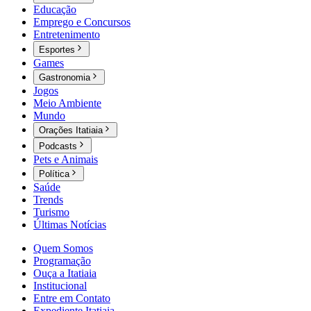
Educação
Emprego e Concursos
Entretenimento
Esportes
Games
Gastronomia
Jogos
Meio Ambiente
Mundo
Orações Itatiaia
Podcasts
Pets e Animais
Política
Saúde
Trends
Turismo
Últimas Notícias
Quem Somos
Programação
Ouça a Itatiaia
Institucional
Entre em Contato
Expediente Itatiaia