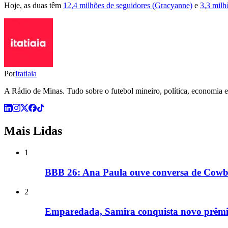
Hoje, as duas têm
12,4 milhões de seguidores (Gracyanne)
e
3,3 milh
Por
Itatiaia
A Rádio de Minas. Tudo sobre o futebol mineiro, política, economia e 
Mais Lidas
1
BBB 26: Ana Paula ouve conversa de Cowbo
2
Emparedada, Samira conquista novo prêm