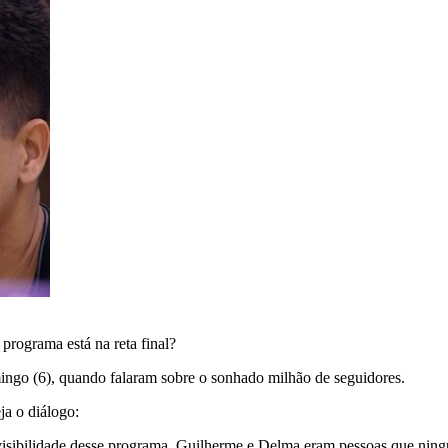
programa está na reta final?
ingo (6), quando falaram sobre o sonhado milhão de seguidores.
a o diálogo:
isibilidade desse programa. Guilherme e Delma eram pessoas que ningué