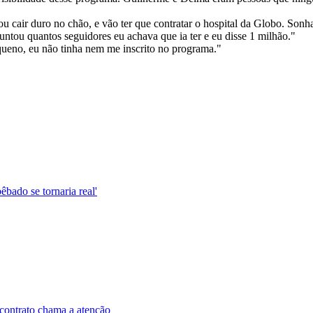
ou cair duro no chão, e vão ter que contratar o hospital da Globo. Sonh
untou quantos seguidores eu achava que ia ter e eu disse 1 milhão."
queno, eu não tinha nem me inscrito no programa."
êbado se tornaria real'
contrato chama a atenção