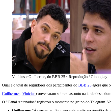
Vinícius e Guilherme, do BBB 25
•
Reprodução / Globoplay
Qual é o total de seguidores dos participantes do
BBB 25
agora que o 
Guilherme
e
Vinícius
conversaram sobre o assunto na tarde deste dom
O "Canal Antenados" registrou o momento no grupo do Telegram. Vej
Guilherme:
"Às vezes, eu fico pensando muito na questão da v