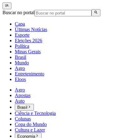
Buscar no portal
Capa
Últimas Notícias
Esporte
Eleições 2026
Política
Minas Gerais
Brasil
Mundo
Agro
Entretenimento
Eloos
Agro
Apostas
Auto
Brasil
Ciência e Tecnologia
Colunas
Copa do Mundo
Cultura e Lazer
Economia