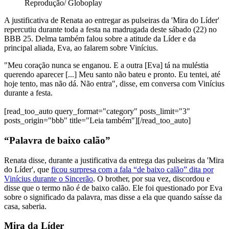
Reprodução/ Globoplay
A justificativa de Renata ao entregar as pulseiras da 'Mira do Líder'
repercutiu durante toda a festa na madrugada deste sábado (22) no
BBB 25. Delma também falou sobre a atitude da Líder e da
principal aliada, Eva, ao falarem sobre Vinícius.
"Meu coração nunca se enganou. E a outra [Eva] tá na muléstia
querendo aparecer [...] Meu santo não bateu e pronto. Eu tentei, até
hoje tento, mas não dá. Não entra", disse, em conversa com Vinícius
durante a festa.
[read_too_auto query_format="category" posts_limit="3"
posts_origin="bbb" title="Leia também"][/read_too_auto]
“Palavra de baixo calão”
Renata disse, durante a justificativa da entrega das pulseiras da 'Mira
do Líder', que
ficou surpresa com a fala “de baixo calão” dita por
Vinícius durante o Sincerão
. O brother, por sua vez, discordou e
disse que o termo não é de baixo calão. Ele foi questionado por Eva
sobre o significado da palavra, mas disse a ela que quando saísse da
casa, saberia.
Mira da Líder