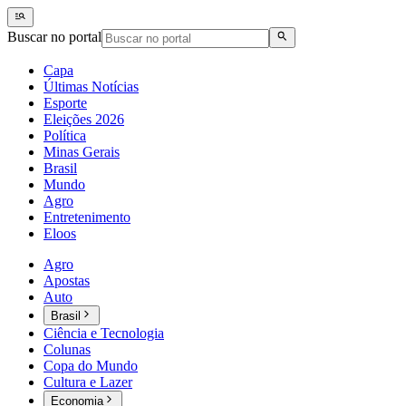
Buscar no portal
Capa
Últimas Notícias
Esporte
Eleições 2026
Política
Minas Gerais
Brasil
Mundo
Agro
Entretenimento
Eloos
Agro
Apostas
Auto
Brasil
Ciência e Tecnologia
Colunas
Copa do Mundo
Cultura e Lazer
Economia