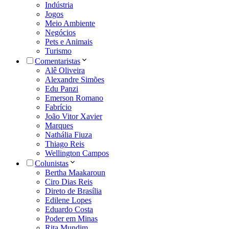
Indústria
Jogos
Meio Ambiente
Negócios
Pets e Animais
Turismo
Comentaristas
Alê Oliveira
Alexandre Simões
Edu Panzi
Emerson Romano
Fabrício
João Vitor Xavier
Marques
Nathália Fiuza
Thiago Reis
Wellington Campos
Colunistas
Bertha Maakaroun
Ciro Dias Reis
Direto de Brasília
Edilene Lopes
Eduardo Costa
Poder em Minas
Rita Mundim