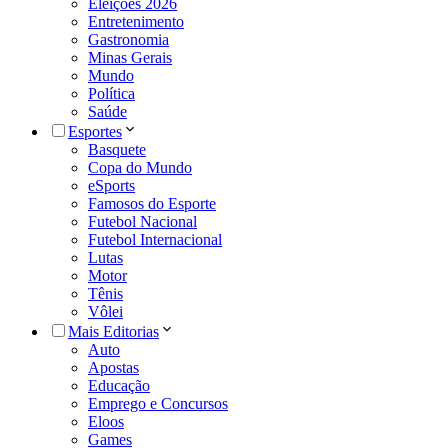
Eleições 2026
Entretenimento
Gastronomia
Minas Gerais
Mundo
Política
Saúde
Esportes
Basquete
Copa do Mundo
eSports
Famosos do Esporte
Futebol Nacional
Futebol Internacional
Lutas
Motor
Tênis
Vôlei
Mais Editorias
Auto
Apostas
Educação
Emprego e Concursos
Eloos
Games