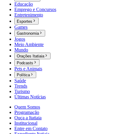
Educação
Emprego e Concursos
Entretenimento
Esportes
Games
Gastronomia
Jogos
Meio Ambiente
Mundo
Orações Itatiaia
Podcasts
Pets e Animais
Política
Saúde
Trends
Turismo
Últimas Notícias
Quem Somos
Programação
Ouça a Itatiaia
Institucional
Entre em Contato
Expediente Itatiaia