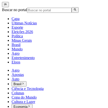
Buscar no portal
Capa
Últimas Notícias
Esporte
Eleições 2026
Política
Minas Gerais
Brasil
Mundo
Agro
Entretenimento
Eloos
Agro
Apostas
Auto
Brasil
Ciência e Tecnologia
Colunas
Copa do Mundo
Cultura e Lazer
Economia