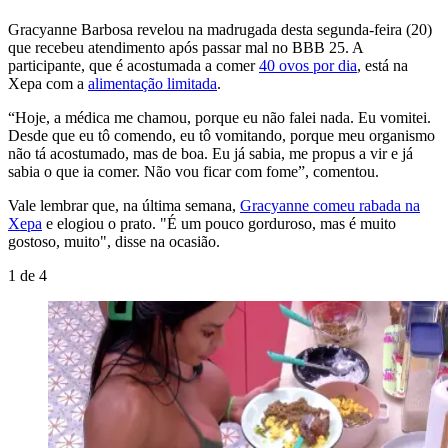
Gracyanne Barbosa revelou na madrugada desta segunda-feira (20)
que recebeu atendimento após passar mal no BBB 25. A
participante, que é acostumada a comer
40 ovos por dia
, está na
Xepa com a
alimentação limitada
.
“Hoje, a médica me chamou, porque eu não falei nada. Eu vomitei.
Desde que eu tô comendo, eu tô vomitando, porque meu organismo
não tá acostumado, mas de boa. Eu já sabia, me propus a vir e já
sabia o que ia comer. Não vou ficar com fome”, comentou.
Vale lembrar que, na última semana,
Gracyanne comeu rabada na
Xepa
e elogiou o prato. "É um pouco gorduroso, mas é muito
gostoso, muito", disse na ocasião.
1
de
4