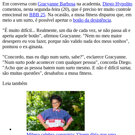
Em conversa com
Gracyanne Barbosa
na academia,
Diego Hypolito
comentou, nesta segunda-feira (20), que é preciso ter muito controle
emocional no
BBB 25
. Na ocasião, a musa fitness disparou que, em
meio a um surto, é possível apertar o
botão da desistência
.
"É muito difícil... Realmente, um dia de cada vez, se não passa ali e
aperta aquele botão", afirmou Gracyanne. "Nem no meu maior
desespero eu vou fazer, porque não valido nada dos meus sonhos",
pontuou o ex-ginasta.
"Concordo, mas eu digo num surto, sabe?", esclarece Gracyanne.
"Num surto pode acontecer com qualquer pessoa", concorda Diego.
"Acho que as pessoa batem num surto mesmo. E não é difícil surtar,
são muitas questões", desabafou a musa fitness.
Leia também
Milena celebra conquista: 'Quem diria que uma