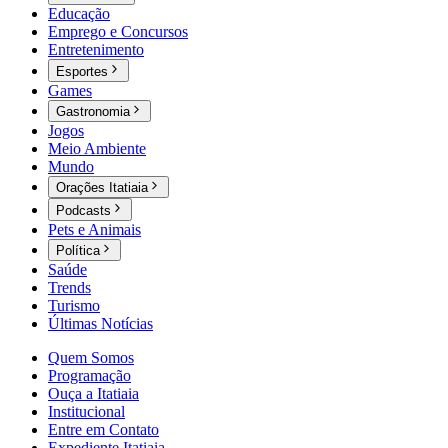
Educação
Emprego e Concursos
Entretenimento
Esportes
Games
Gastronomia
Jogos
Meio Ambiente
Mundo
Orações Itatiaia
Podcasts
Pets e Animais
Política
Saúde
Trends
Turismo
Últimas Notícias
Quem Somos
Programação
Ouça a Itatiaia
Institucional
Entre em Contato
Expediente Itatiaia