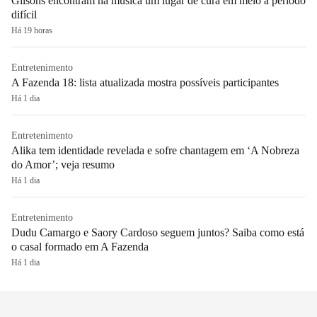
Gilsons encontram na música um lugar de cura em meio a período
difícil
Há 19 horas
Entretenimento
A Fazenda 18: lista atualizada mostra possíveis participantes
Há 1 dia
Entretenimento
Alika tem identidade revelada e sofre chantagem em ‘A Nobreza
do Amor’; veja resumo
Há 1 dia
Entretenimento
Dudu Camargo e Saory Cardoso seguem juntos? Saiba como está
o casal formado em A Fazenda
Há 1 dia