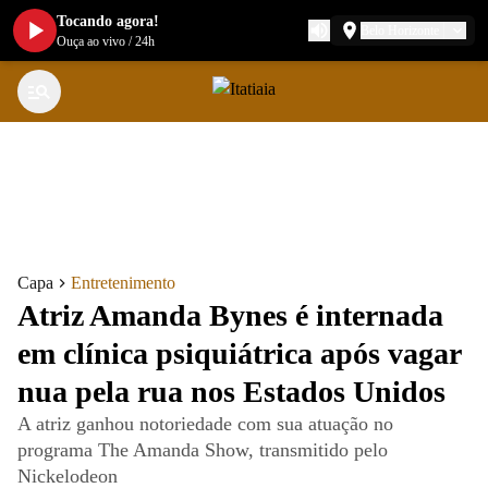
Tocando agora!
Belo Horizonte
Ouça ao vivo
/
24h
Capa
Entretenimento
Atriz Amanda Bynes é internada
em clínica psiquiátrica após vagar
nua pela rua nos Estados Unidos
A atriz ganhou notoriedade com sua atuação no
programa The Amanda Show, transmitido pelo
Nickelodeon