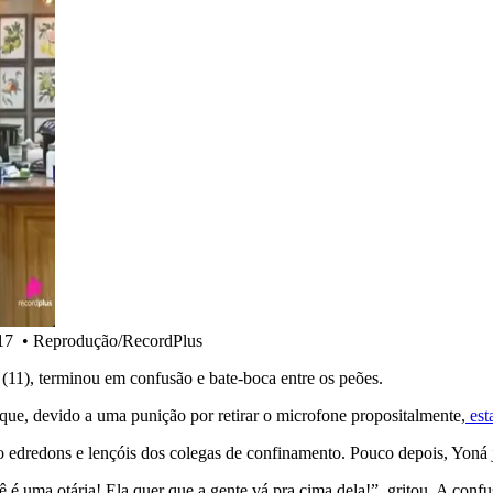
 17
•
Reprodução/RecordPlus
 (11), terminou em confusão e bate-boca entre os peões.
 que, devido a uma punição por retirar o microfone propositalmente,
esta
 edredons e lençóis dos colegas de confinamento. Pouco depois, Yoná 
cê é uma otária! Ela quer que a gente vá pra cima dela!”, gritou. A con