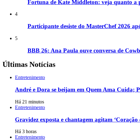
Fortuna de Kate Middleton: veja quanto a pr
4
Participante desiste do MasterChef 2026 a
5
BBB 26: Ana Paula ouve conversa de Cowbo
Últimas Notícias
Entretenimento
André e Dora se beijam em Quem Ama Cuida; P
Há 21 minutos
Entretenimento
Gravidez exposta e chantagem agitam ‘Coração 
Há 3 horas
Entretenimento