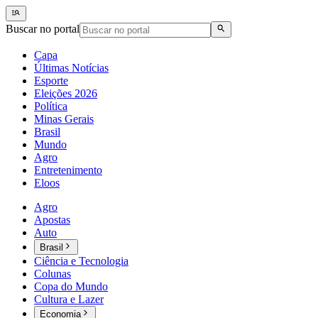
Buscar no portal
Capa
Últimas Notícias
Esporte
Eleições 2026
Política
Minas Gerais
Brasil
Mundo
Agro
Entretenimento
Eloos
Agro
Apostas
Auto
Brasil
Ciência e Tecnologia
Colunas
Copa do Mundo
Cultura e Lazer
Economia