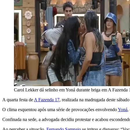
Carol Lekker dá selinho em Yoná durante briga em A Fazenda
A quarta festa de
A Fazenda 17
, realizada na madrugada deste sábado
O clima esquentou após uma série de provocações envolvendo
Yoná
,
Confinada na sede, a advogada decidiu protestar e acabou escondendo
Ao perceber a situação,
Fernando Sampaio
se irritou e disparou: “Vo