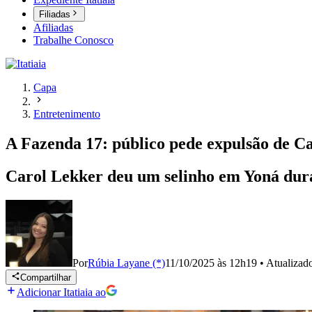
Filiadas
Afiliadas
Trabalhe Conosco
Capa
Entretenimento
A Fazenda 17: público pede expulsão de C
Carol Lekker deu um selinho em Yoná dura
Por
Rúbia Layane (*)
11/10/2025 às 12h19
•
Atualizad
Compartilhar
Adicionar Itatiaia ao