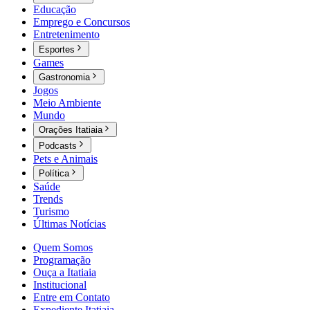
Educação
Emprego e Concursos
Entretenimento
Esportes
Games
Gastronomia
Jogos
Meio Ambiente
Mundo
Orações Itatiaia
Podcasts
Pets e Animais
Política
Saúde
Trends
Turismo
Últimas Notícias
Quem Somos
Programação
Ouça a Itatiaia
Institucional
Entre em Contato
Expediente Itatiaia