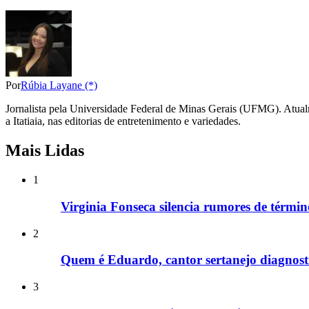
Por
Rúbia Layane (*)
Jornalista pela Universidade Federal de Minas Gerais (UFMG). Atual
a Itatiaia, nas editorias de entretenimento e variedades.
Mais Lidas
1
Virginia Fonseca silencia rumores de términ
2
Quem é Eduardo, cantor sertanejo diagnost
3