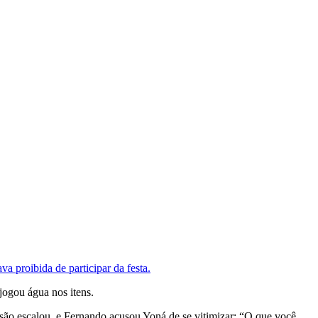
va proibida de participar da festa.
jogou água nos itens.
fusão escalou, e Fernando acusou Yoná de se vitimizar: “O que você