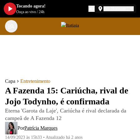
Tocando agora!
Belo Horizonte
Ouça ao vivo
/
24h
Capa
Entretenimento
A Fazenda 15: Cariúcha, rival de
Jojo Todynho, é confirmada
Eterna 'Garota da Laje', Cariúcha é rival declarada da
campeã de A Fazenda 12
Por
Patrícia Marques
14/09/2023 às 15h33
•
Atualizado
há 2 anos