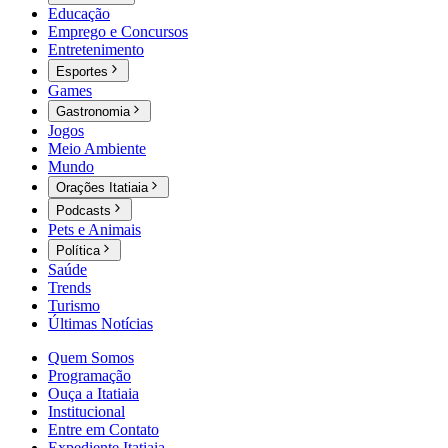
Educação
Emprego e Concursos
Entretenimento
Esportes
Games
Gastronomia
Jogos
Meio Ambiente
Mundo
Orações Itatiaia
Podcasts
Pets e Animais
Política
Saúde
Trends
Turismo
Últimas Notícias
Quem Somos
Programação
Ouça a Itatiaia
Institucional
Entre em Contato
Expediente Itatiaia