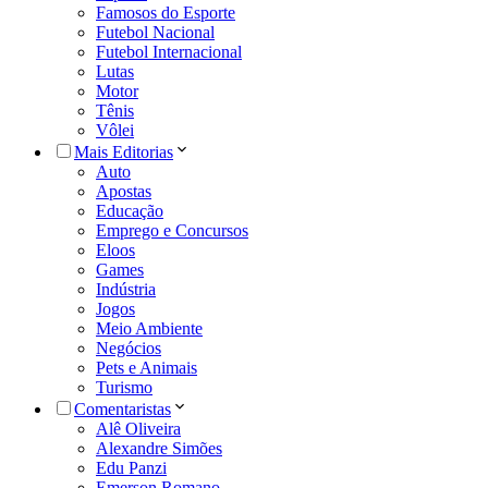
Famosos do Esporte
Futebol Nacional
Futebol Internacional
Lutas
Motor
Tênis
Vôlei
Mais Editorias
Auto
Apostas
Educação
Emprego e Concursos
Eloos
Games
Indústria
Jogos
Meio Ambiente
Negócios
Pets e Animais
Turismo
Comentaristas
Alê Oliveira
Alexandre Simões
Edu Panzi
Emerson Romano