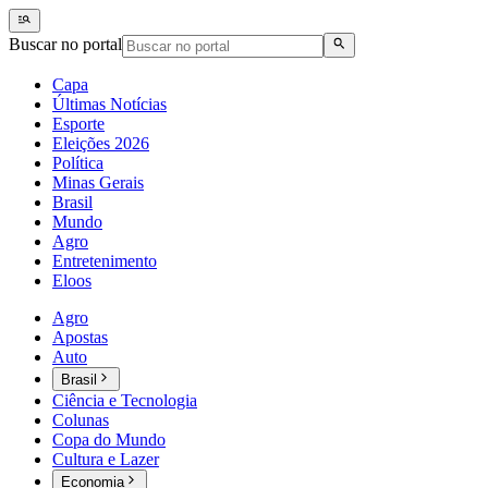
Buscar no portal
Capa
Últimas Notícias
Esporte
Eleições 2026
Política
Minas Gerais
Brasil
Mundo
Agro
Entretenimento
Eloos
Agro
Apostas
Auto
Brasil
Ciência e Tecnologia
Colunas
Copa do Mundo
Cultura e Lazer
Economia