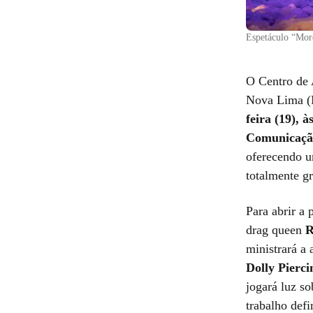
Espetáculo “Mor
O Centro de 
Nova Lima (M
feira (19)
, à
Comunicaçã
oferecendo u
totalmente gr
Para abrir a 
drag queen
R
ministrará a
Dolly Pierci
jogará luz so
trabalho def