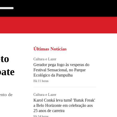
Últimas Notícias
to
Cultura e Lazer
Gerador pega fogo às vesperas do
ate
Festival Sensacional, no Parque
Ecológico da Pampulha
Há 11 horas
ento de
Cultura e Lazer
Karol Conká leva turnê 'Batuk Freak'
a Belo Horizonte em celebração aos
25 anos de carreira
Há 14 horas