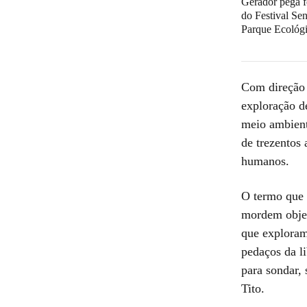
Gerador pega f
do Festival Sen
Parque Ecológ
Com direção 
exploração d
meio ambient
de trezentos
humanos.
O termo que 
mordem objet
que exploram 
pedaços da li
para sondar,
Tito.