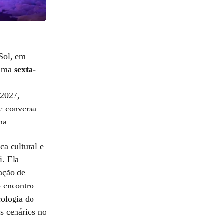
Sol, em
xima
sexta-
 2027,
e conversa
na.
ca cultural e
i. Ela
ação de
o encontro
cologia do
s cenários no