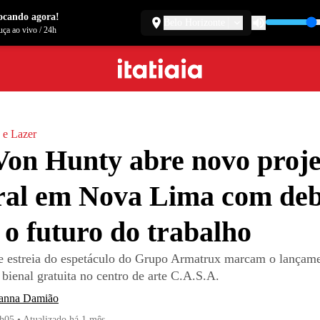
ocando agora!
Belo Horizonte
ça ao vivo
/
24h
 e Lazer
Von Hunty abre novo proje
ral em Nova Lima com deb
 o futuro do trabalho
 estreia do espetáculo do Grupo Armatrux marcam o lançam
bienal gratuita no centro de arte C.A.S.A.
anna Damião
1h05
•
Atualizado
há 1 mês