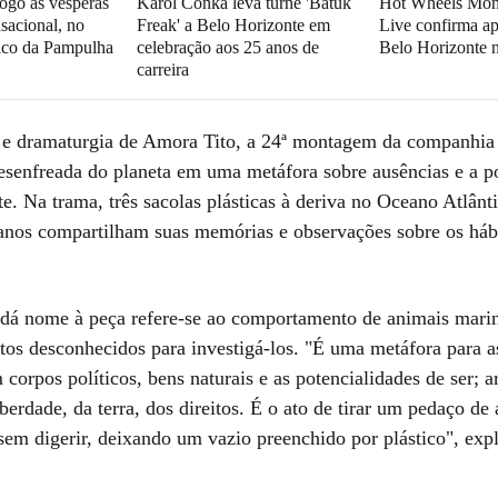
ogo às vesperas
Karol Conká leva turnê 'Batuk
Hot Wheels Mon
sacional, no
Freak' a Belo Horizonte em
Live confirma a
ico da Pampulha
celebração aos 25 anos de
Belo Horizonte 
carreira
e dramaturgia de Amora Tito, a 24ª montagem da companhia 
esenfreada do planeta em uma metáfora sobre ausências e a p
e. Na trama, três sacolas plásticas à deriva no Oceano Atlânt
 anos compartilham suas memórias e observações sobre os háb
dá nome à peça refere-se ao comportamento de animais mari
os desconhecidos para investigá-los. "É uma metáfora para 
corpos políticos, bens naturais e as potencialidades de ser; a
berdade, da terra, dos direitos. É o ato de tirar um pedaço de
 sem digerir, deixando um vazio preenchido por plástico", ex