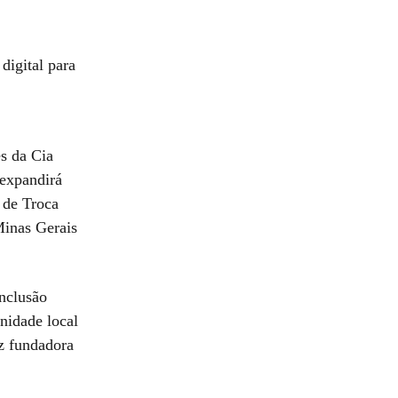
igital para
es da Cia
 expandirá
 de Troca
Minas Gerais
nclusão
unidade local
iz fundadora