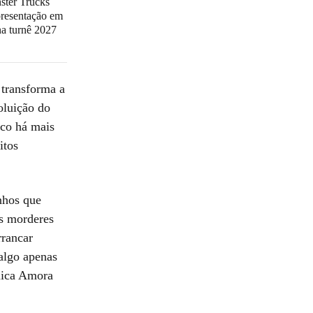
ster Trucks
presentação em
na turnê 2027
transforma a
oluição do
ico há mais
itos
nhos que
as morderes
rrancar
 algo apenas
plica Amora