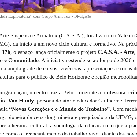
dida Exploratória” com Grupo Armatrux
•
Divulgação
Arte Suspensa e Armatrux (C.A.S.A.), localizado no Vale do 
G), dá início a um novo ciclo cultural e formativo. Na pró
s 17h
, o espaço lança oficialmente o projeto
C.A.S.A. - Arte,
o e Comunidade
. A iniciativa estende-se ao longo de 2026 e
ma ampla grade de cursos, vivências, apresentações e rodas d
atuitas para o público de Belo Horizonte e região metropolita
programação, o centro traz a Belo Horizonte a professora, críti
ita Von Hunty
, persona do ator e educador Guilherme Terrer
 aula
“Novas Gerações e o Mundo do Trabalho”
. Com medi
ng
, pioneira da cena drag mineira e pesquisadora da UFMG, 
bre a herança cultural, a sociologia da educação e o que a psi
ine como o "reencantamento do trabalho vivo" diante dos novo