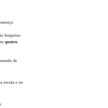
Lourenço
ia Suspensa
com
quatro
comando de
a escuta e na
s