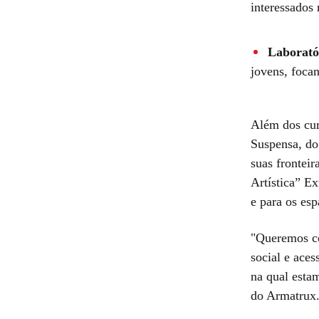
interessados 
Laborató
jovens, foca
Além dos curs
Suspensa, do
suas frontei
Artística” Ex
e para os esp
"Queremos co
social e aces
na qual estam
do Armatrux