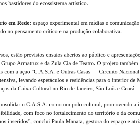
nos bastidores do ecossistema artístico.
rio em Rede:
espaço experimental em mídias e comunicação d
ndo no pensamento crítico e na produção colaborativa.
os, estão previstos ensaios abertos ao público e apresentaçõ
 Grupo Armatrux e da Zula Cia de Teatro. O projeto também
ras com a ação "C.A.S.A. e Outras Casas — Circuito Nacional
tensiva, levando espetáculos e residências para o interior de 
aços da Caixa Cultural no Rio de Janeiro, São Luís e Ceará.
nsolidar o C.A.S.A. como um polo cultural, promovendo a i
sibilidade, com foco no fortalecimento do território e da com
os inseridos", conclui Paula Manata, gestora do espaço e atr
.