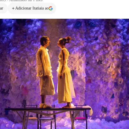
ar
Adicionar Itatiaia ao