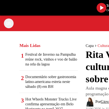
T
Ou
Mais Lidas
Capa
Cultura
Rita 
Festival de Inverno na Pampulha
1
reúne rock, vinhos e voo de balão
cultu
na orla da lagoa
sobre
Documentário sobre gastronomia
2
latino-americana estreia neste
sábado (8) em BH
Aula magna e
programação 
Hot Wheels Monster Trucks Live
3
Por
Giov
confirma apresentação em Belo
Horizonte na turnê 2027
11/06/2026 às 1