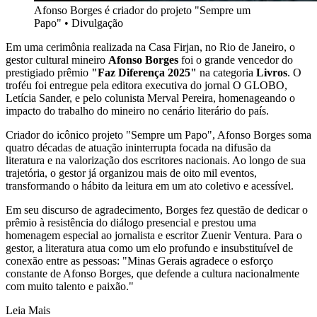
Afonso Borges é criador do projeto "Sempre um
Papo"
•
Divulgação
Em uma cerimônia realizada na Casa Firjan, no Rio de Janeiro, o
gestor cultural mineiro
Afonso Borges
foi o grande vencedor do
prestigiado prêmio
"Faz Diferença 2025"
na categoria
Livros
. O
troféu foi entregue pela editora executiva do jornal O GLOBO,
Letícia Sander, e pelo colunista Merval Pereira, homenageando o
impacto do trabalho do mineiro no cenário literário do país.
Criador do icônico projeto "Sempre um Papo", Afonso Borges soma
quatro décadas de atuação ininterrupta focada na difusão da
literatura e na valorização dos escritores nacionais. Ao longo de sua
trajetória, o gestor já organizou mais de oito mil eventos,
transformando o hábito da leitura em um ato coletivo e acessível.
Em seu discurso de agradecimento, Borges fez questão de dedicar o
prêmio à resistência do diálogo presencial e prestou uma
homenagem especial ao jornalista e escritor Zuenir Ventura. Para o
gestor, a literatura atua como um elo profundo e insubstituível de
conexão entre as pessoas: "Minas Gerais agradece o esforço
constante de Afonso Borges, que defende a cultura nacionalmente
com muito talento e paixão."
Leia Mais