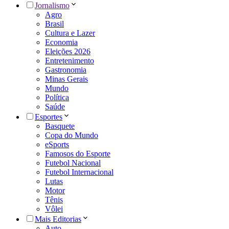
Jornalismo
Agro
Brasil
Cultura e Lazer
Economia
Eleições 2026
Entretenimento
Gastronomia
Minas Gerais
Mundo
Política
Saúde
Esportes
Basquete
Copa do Mundo
eSports
Famosos do Esporte
Futebol Nacional
Futebol Internacional
Lutas
Motor
Tênis
Vôlei
Mais Editorias
Auto