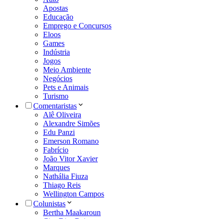
Apostas
Educação
Emprego e Concursos
Eloos
Games
Indústria
Jogos
Meio Ambiente
Negócios
Pets e Animais
Turismo
Comentaristas
Alê Oliveira
Alexandre Simões
Edu Panzi
Emerson Romano
Fabrício
João Vitor Xavier
Marques
Nathália Fiuza
Thiago Reis
Wellington Campos
Colunistas
Bertha Maakaroun