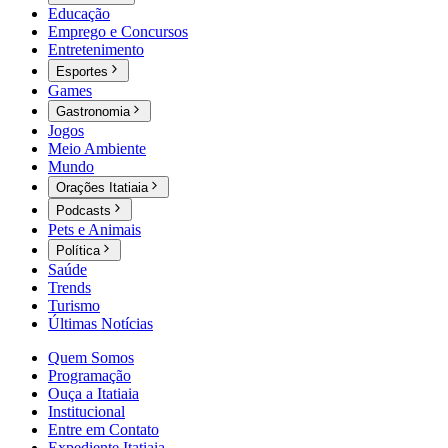
Educação
Emprego e Concursos
Entretenimento
Esportes
Games
Gastronomia
Jogos
Meio Ambiente
Mundo
Orações Itatiaia
Podcasts
Pets e Animais
Política
Saúde
Trends
Turismo
Últimas Notícias
Quem Somos
Programação
Ouça a Itatiaia
Institucional
Entre em Contato
Expediente Itatiaia