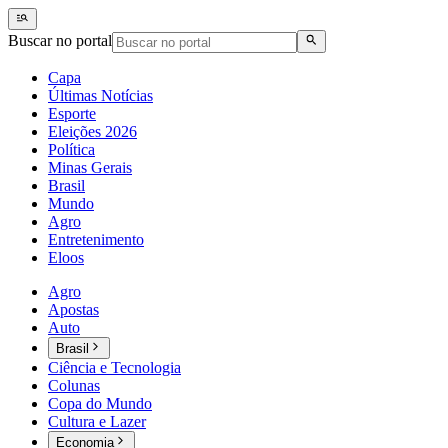
Buscar no portal
Capa
Últimas Notícias
Esporte
Eleições 2026
Política
Minas Gerais
Brasil
Mundo
Agro
Entretenimento
Eloos
Agro
Apostas
Auto
Brasil
Ciência e Tecnologia
Colunas
Copa do Mundo
Cultura e Lazer
Economia