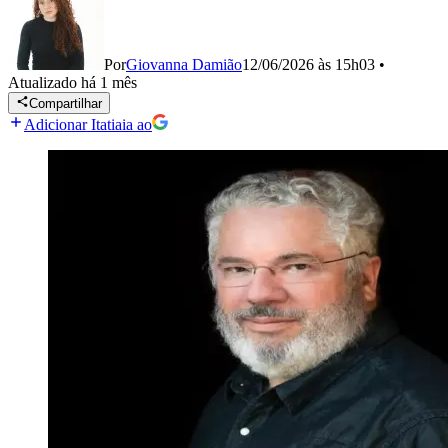
Por
Giovanna Damião
12/06/2026 às 15h03
•
Atualizado
há 1 mês
Compartilhar
Adicionar Itatiaia ao