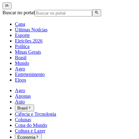
Buscar no portal
Capa
Últimas Notícias
Esporte
Eleições 2026
Política
Minas Gerais
Brasil
Mundo
Agro
Entretenimento
Eloos
Agro
Apostas
Auto
Brasil
Ciência e Tecnologia
Colunas
Copa do Mundo
Cultura e Lazer
Economia