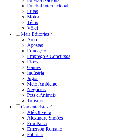
Futebol Nacional
Futebol Internacional
Lutas
Motor
Tênis
Vôlei
Mais Editorias
Auto
Apostas
Educação
Emprego e Concursos
Eloos
Games
Indústria
Jogos
Meio Ambiente
Negócios
Pets e Animais
Turismo
Comentaristas
Alê Oliveira
Alexandre Simões
Edu Panzi
Emerson Romano
Fabrício