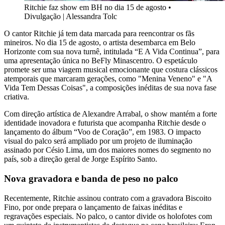
Ritchie faz show em BH no dia 15 de agosto
•
Divulgação | Alessandra Tolc
O cantor Ritchie já tem data marcada para reencontrar os fãs
mineiros. No dia 15 de agosto, o artista desembarca em Belo
Horizonte com sua nova turnê, intitulada “E A Vida Continua”, para
uma apresentação única no BeFly Minascentro. O espetáculo
promete ser uma viagem musical emocionante que costura clássicos
atemporais que marcaram gerações, como "Menina Veneno" e "A
Vida Tem Dessas Coisas", a composições inéditas de sua nova fase
criativa.
Com direção artística de Alexandre Arrabal, o show mantém a forte
identidade inovadora e futurista que acompanha Ritchie desde o
lançamento do álbum “Voo de Coração”, em 1983. O impacto
visual do palco será ampliado por um projeto de iluminação
assinado por Césio Lima, um dos maiores nomes do segmento no
país, sob a direção geral de Jorge Espírito Santo.
Nova gravadora e banda de peso no palco
Recentemente, Ritchie assinou contrato com a gravadora Biscoito
Fino, por onde prepara o lançamento de faixas inéditas e
regravações especiais. No palco, o cantor divide os holofotes com