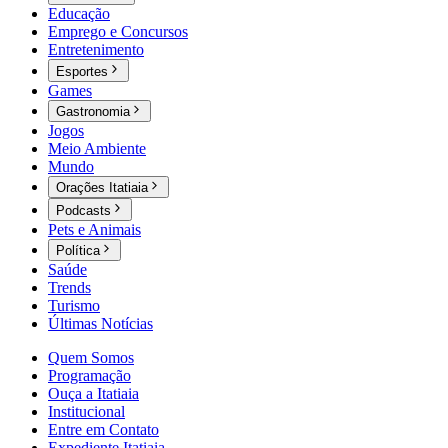
Educação
Emprego e Concursos
Entretenimento
Esportes
Games
Gastronomia
Jogos
Meio Ambiente
Mundo
Orações Itatiaia
Podcasts
Pets e Animais
Política
Saúde
Trends
Turismo
Últimas Notícias
Quem Somos
Programação
Ouça a Itatiaia
Institucional
Entre em Contato
Expediente Itatiaia