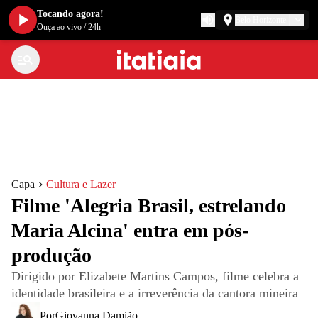
Tocando agora!
Belo Horizonte
Ouça ao vivo
/
24h
Capa
Cultura e Lazer
Filme 'Alegria Brasil, estrelando
Maria Alcina' entra em pós-
produção
Dirigido por Elizabete Martins Campos, filme celebra a
identidade brasileira e a irreverência da cantora mineira
Por
Giovanna Damião