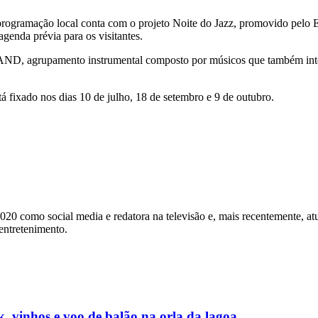
rogramação local conta com o projeto Noite do Jazz, promovido pelo Es
enda prévia para os visitantes.
ND, agrupamento instrumental composto por músicos que também integr
fixado nos dias 10 de julho, 18 de setembro e 9 de outubro.
2020 como social media e redatora na televisão e, mais recentemente, a
 entretenimento.
, vinhos e voo de balão na orla da lagoa