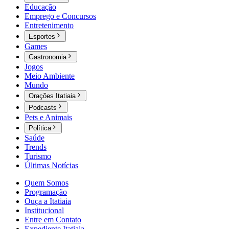
Educação
Emprego e Concursos
Entretenimento
Esportes
Games
Gastronomia
Jogos
Meio Ambiente
Mundo
Orações Itatiaia
Podcasts
Pets e Animais
Política
Saúde
Trends
Turismo
Últimas Notícias
Quem Somos
Programação
Ouça a Itatiaia
Institucional
Entre em Contato
Expediente Itatiaia