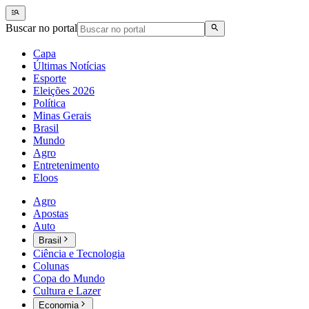
Buscar no portal
Capa
Últimas Notícias
Esporte
Eleições 2026
Política
Minas Gerais
Brasil
Mundo
Agro
Entretenimento
Eloos
Agro
Apostas
Auto
Brasil
Ciência e Tecnologia
Colunas
Copa do Mundo
Cultura e Lazer
Economia