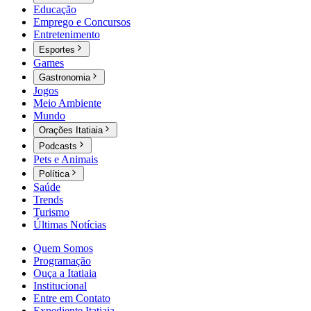
Educação
Emprego e Concursos
Entretenimento
Esportes
Games
Gastronomia
Jogos
Meio Ambiente
Mundo
Orações Itatiaia
Podcasts
Pets e Animais
Política
Saúde
Trends
Turismo
Últimas Notícias
Quem Somos
Programação
Ouça a Itatiaia
Institucional
Entre em Contato
Expediente Itatiaia