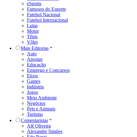
eSports
Famosos do Esporte
Futebol Nacional
Futebol Internacional
Lutas
Motor
Tênis
Vôlei
Mais Editorias
Auto
Apostas
Educação
Emprego e Concursos
Eloos
Games
Indústria
Jogos
Meio Ambiente
Negócios
Pets e Animais
Turismo
Comentaristas
Alê Oliveira
Alexandre Simões
Edu Panzi