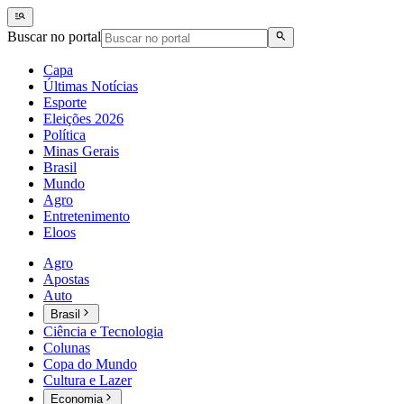
Buscar no portal
Capa
Últimas Notícias
Esporte
Eleições 2026
Política
Minas Gerais
Brasil
Mundo
Agro
Entretenimento
Eloos
Agro
Apostas
Auto
Brasil
Ciência e Tecnologia
Colunas
Copa do Mundo
Cultura e Lazer
Economia