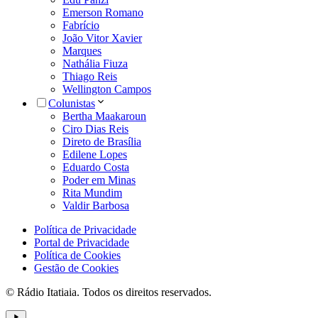
Emerson Romano
Fabrício
João Vitor Xavier
Marques
Nathália Fiuza
Thiago Reis
Wellington Campos
Colunistas
Bertha Maakaroun
Ciro Dias Reis
Direto de Brasília
Edilene Lopes
Eduardo Costa
Poder em Minas
Rita Mundim
Valdir Barbosa
Política de Privacidade
Portal de Privacidade
Política de Cookies
Gestão de Cookies
© Rádio Itatiaia. Todos os direitos reservados.