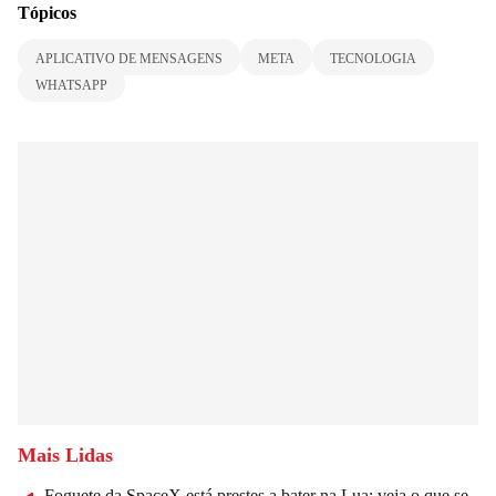
Tópicos
APLICATIVO DE MENSAGENS
META
TECNOLOGIA
WHATSAPP
Mais Lidas
Foguete da SpaceX está prestes a bater na Lua; veja o que se