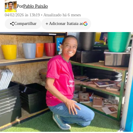
Por
Pablo Paixão
04/02/2026 às 13h19
•
Atualizado
há 6 meses
Compartilhar
Adicionar Itatiaia ao