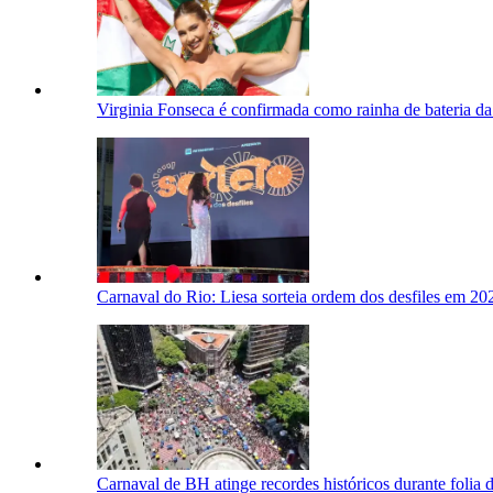
Virginia Fonseca é confirmada como rainha de bateria d
Carnaval do Rio: Liesa sorteia ordem dos desfiles em 
Carnaval de BH atinge recordes históricos durante folia 