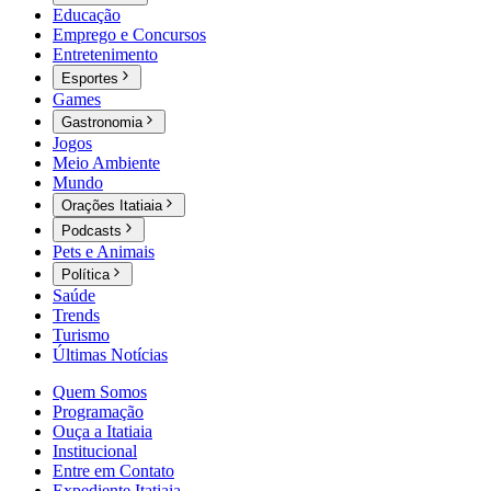
Educação
Emprego e Concursos
Entretenimento
Esportes
Games
Gastronomia
Jogos
Meio Ambiente
Mundo
Orações Itatiaia
Podcasts
Pets e Animais
Política
Saúde
Trends
Turismo
Últimas Notícias
Quem Somos
Programação
Ouça a Itatiaia
Institucional
Entre em Contato
Expediente Itatiaia