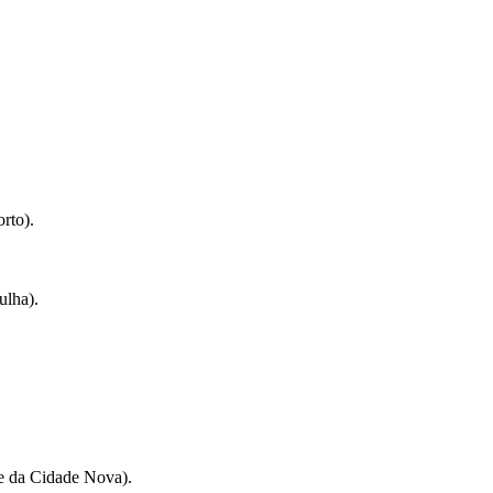
rto).
ulha).
e da Cidade Nova).