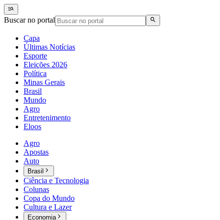
Buscar no portal
Capa
Últimas Notícias
Esporte
Eleições 2026
Política
Minas Gerais
Brasil
Mundo
Agro
Entretenimento
Eloos
Agro
Apostas
Auto
Brasil
Ciência e Tecnologia
Colunas
Copa do Mundo
Cultura e Lazer
Economia