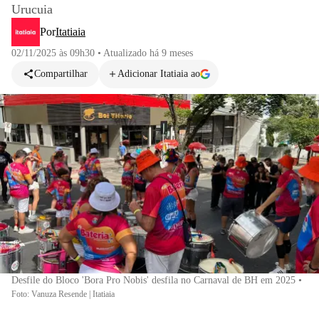
Urucuia
Por
Itatiaia
02/11/2025 às 09h30
•
Atualizado
há 9 meses
Compartilhar
Adicionar Itatiaia ao
Desfile do Bloco 'Bora Pro Nobis' desfila no Carnaval de BH em 2025
•
Foto: Vanuza Resende | Itatiaia