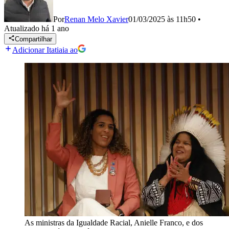
Por
Renan Melo Xavier
01/03/2025 às 11h50
•
Atualizado
há 1 ano
Compartilhar
Adicionar Itatiaia ao
As ministras da Igualdade Racial, Anielle Franco, e dos