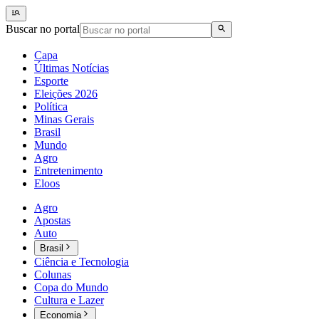
Buscar no portal
Capa
Últimas Notícias
Esporte
Eleições 2026
Política
Minas Gerais
Brasil
Mundo
Agro
Entretenimento
Eloos
Agro
Apostas
Auto
Brasil
Ciência e Tecnologia
Colunas
Copa do Mundo
Cultura e Lazer
Economia