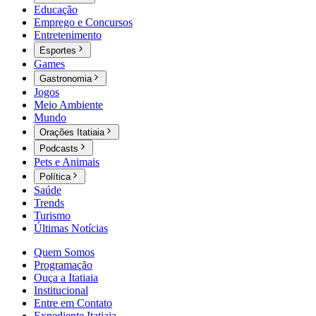
Educação
Emprego e Concursos
Entretenimento
Esportes
Games
Gastronomia
Jogos
Meio Ambiente
Mundo
Orações Itatiaia
Podcasts
Pets e Animais
Política
Saúde
Trends
Turismo
Últimas Notícias
Quem Somos
Programação
Ouça a Itatiaia
Institucional
Entre em Contato
Expediente Itatiaia