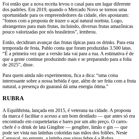
Foi então que a nova receita levou o casal para um lugar diferente
dos padrões. Em 2019, quando o Mercado Novo se tornou uma
oportunidade para os empreendedores da cidade, eles apostaram:
“fomos com a proposta de trazer o açaí natural nortista. Logo,
abrangemos para mais frutas, incluindo, diversas frutas amazônicas
pouco valorizadas por nós brasileiros”, lembrou.
Então, decidiram avançar das frutas típicas para os drinks. Para esta
temporada de festa, Pablo conta que foram produzidas 3.500 latas.
“É a primeira vez que a versão lata vai para a rua. A estimativa é de
que a gente continue produzindo mais e se preparando para a folia
de 2025”, disse.
Para quem ainda não experimentou, fica a dica: “uma coisa
interessante sobre a nossa bebida é que, além de ser feita com a fruta
natural, a presença do guaraná dá uma energia ótima.”
RUBRA
A Equilibrista, lançada em 2015, é veterana na cidade. A proposta
da marca é facilitar o acesso a um bom destilado — que antes só era
encontrado em coquetelarias e bares por um alto preço. O carro-
chefe é o drink de lata Gingibre — gengibre, limão e gin — que
pode ser vista nas latinhas coloridas nas mãos dos foliões. Neste
Carnaval, no entanto, a latinha que virou febre é a Rubra.