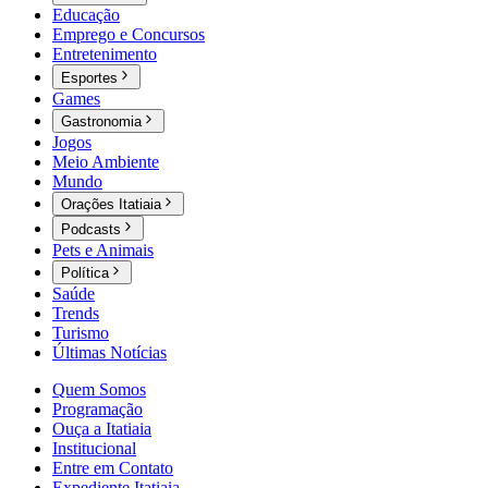
Educação
Emprego e Concursos
Entretenimento
Esportes
Games
Gastronomia
Jogos
Meio Ambiente
Mundo
Orações Itatiaia
Podcasts
Pets e Animais
Política
Saúde
Trends
Turismo
Últimas Notícias
Quem Somos
Programação
Ouça a Itatiaia
Institucional
Entre em Contato
Expediente Itatiaia