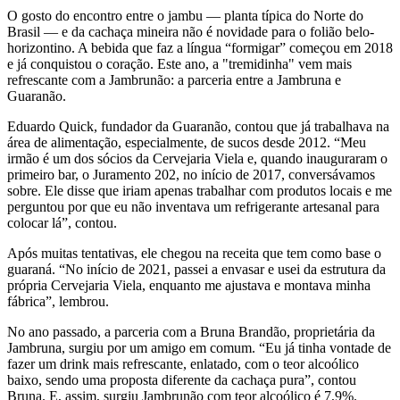
O gosto do encontro entre o jambu — planta típica do Norte do
Brasil — e da cachaça mineira não é novidade para o folião belo-
horizontino. A bebida que faz a língua “formigar” começou em 2018
e já conquistou o coração. Este ano, a "tremidinha" vem mais
refrescante com a Jambrunão: a parceria entre a Jambruna e
Guaranão.
Eduardo Quick, fundador da Guaranão, contou que já trabalhava na
área de alimentação, especialmente, de sucos desde 2012. “Meu
irmão é um dos sócios da Cervejaria Viela e, quando inauguraram o
primeiro bar, o Juramento 202, no início de 2017, conversávamos
sobre. Ele disse que iriam apenas trabalhar com produtos locais e me
perguntou por que eu não inventava um refrigerante artesanal para
colocar lá”, contou.
Após muitas tentativas, ele chegou na receita que tem como base o
guaraná. “No início de 2021, passei a envasar e usei da estrutura da
própria Cervejaria Viela, enquanto me ajustava e montava minha
fábrica”, lembrou.
No ano passado, a parceria com a Bruna Brandão, proprietária da
Jambruna, surgiu por um amigo em comum. “Eu já tinha vontade de
fazer um drink mais refrescante, enlatado, com o teor alcoólico
baixo, sendo uma proposta diferente da cachaça pura”, contou
Bruna. E, assim, surgiu Jambrunão com teor alcoólico é 7,9%.