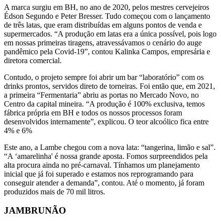
A marca surgiu em BH, no ano de 2020, pelos mestres cervejeiros
Édson Segundo e Peter Bresser. Tudo começou com o lançamento
de três latas, que eram distribuídas em alguns pontos de venda e
supermercados. “A produção em latas era a única possível, pois logo
em nossas primeiras tiragens, atravessávamos o cenário do auge
pandêmico pela Covid-19”, contou Kalinka Campos, empresária e
diretora comercial.
Contudo, o projeto sempre foi abrir um bar “laboratório” com os
drinks prontos, servidos direto de torneiras. Foi então que, em 2021,
a primeira “Fermentaria” abriu as portas no Mercado Novo, no
Centro da capital mineira. “A produção é 100% exclusiva, temos
fábrica própria em BH e todos os nossos processos foram
desenvolvidos internamente”, explicou. O teor alcoólico fica entre
4% e 6%
Este ano, a Lambe chegou com a nova lata: “tangerina, limão e sal”.
“A ‘amarelinha' é nossa grande aposta. Fomos surpreendidos pela
alta procura ainda no pré-carnaval. Tínhamos um planejamento
inicial que já foi superado e estamos nos reprogramando para
conseguir atender a demanda”, contou. Até o momento, já foram
produzidos mais de 70 mil litros.
JAMBRUNÃO