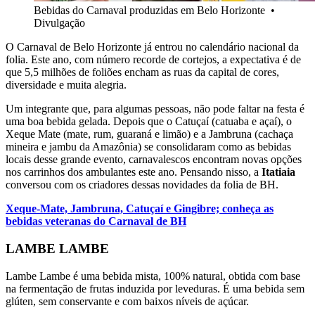
Bebidas do Carnaval produzidas em Belo Horizonte
•
Divulgação
O Carnaval de Belo Horizonte já entrou no calendário nacional da
folia. Este ano, com número recorde de cortejos, a expectativa é de
que 5,5 milhões de foliões encham as ruas da capital de cores,
diversidade e muita alegria.
Um integrante que, para algumas pessoas, não pode faltar na festa é
uma boa bebida gelada. Depois que o Catuçaí (catuaba e açaí), o
Xeque Mate (mate, rum, guaraná e limão) e a Jambruna (cachaça
mineira e jambu da Amazônia) se consolidaram como as bebidas
locais desse grande evento, carnavalescos encontram novas opções
nos carrinhos dos ambulantes este ano. Pensando nisso, a
Itatiaia
conversou com os criadores dessas novidades da folia de BH.
Xeque-Mate, Jambruna, Catuçaí e Gingibre; conheça as
bebidas veteranas do Carnaval de BH
LAMBE LAMBE
Lambe Lambe é uma bebida mista, 100% natural, obtida com base
na fermentação de frutas induzida por leveduras. É uma bebida sem
glúten, sem conservante e com baixos níveis de açúcar.