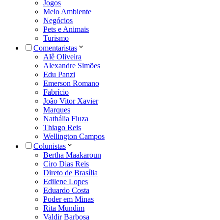
Jogos
Meio Ambiente
Negócios
Pets e Animais
Turismo
Comentaristas
Alê Oliveira
Alexandre Simões
Edu Panzi
Emerson Romano
Fabrício
João Vitor Xavier
Marques
Nathália Fiuza
Thiago Reis
Wellington Campos
Colunistas
Bertha Maakaroun
Ciro Dias Reis
Direto de Brasília
Edilene Lopes
Eduardo Costa
Poder em Minas
Rita Mundim
Valdir Barbosa