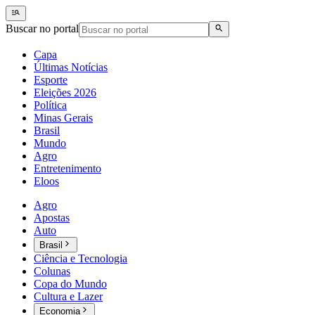
Buscar no portal
Capa
Últimas Notícias
Esporte
Eleições 2026
Política
Minas Gerais
Brasil
Mundo
Agro
Entretenimento
Eloos
Agro
Apostas
Auto
Brasil
Ciência e Tecnologia
Colunas
Copa do Mundo
Cultura e Lazer
Economia