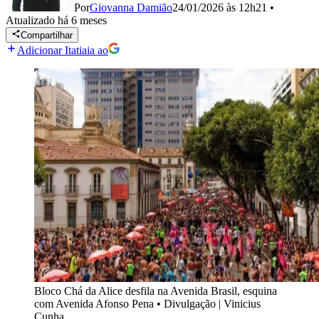
Por
Giovanna Damião
24/01/2026 às 12h21
•
Atualizado
há 6 meses
Compartilhar
Adicionar Itatiaia ao
Bloco Chá da Alice desfila na Avenida Brasil, esquina
com Avenida Afonso Pena
•
Divulgação | Vinicius
Cunha