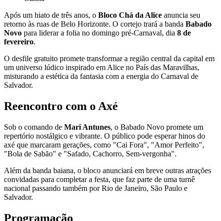
Após um hiato de três anos, o
Bloco Chá da Alice
anuncia seu
retorno às ruas de Belo Horizonte. O cortejo trará a banda
Babado
Novo
para liderar a folia no domingo pré-Carnaval, dia
8 de
fevereiro
.
O desfile gratuito promete transformar a região central da capital em
um universo lúdico inspirado em Alice no País das Maravilhas,
misturando a estética da fantasia com a energia do Carnaval de
Salvador.
Reencontro com o Axé
Sob o comando de
Mari Antunes
, o Babado Novo promete um
repertório nostálgico e vibrante. O público pode esperar hinos do
axé que marcaram gerações, como "Cai Fora", "Amor Perfeito",
"Bola de Sabão" e "Safado, Cachorro, Sem-vergonha".
Além da banda baiana, o bloco anunciará em breve outras atrações
convidadas para completar a festa, que faz parte de uma turnê
nacional passando também por Rio de Janeiro, São Paulo e
Salvador.
Programação