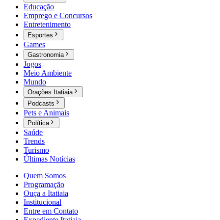
Educação
Emprego e Concursos
Entretenimento
Esportes
Games
Gastronomia
Jogos
Meio Ambiente
Mundo
Orações Itatiaia
Podcasts
Pets e Animais
Política
Saúde
Trends
Turismo
Últimas Notícias
Quem Somos
Programação
Ouça a Itatiaia
Institucional
Entre em Contato
Expediente Itatiaia