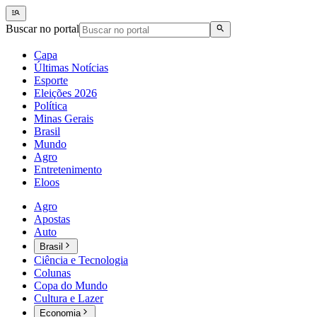
Buscar no portal
Capa
Últimas Notícias
Esporte
Eleições 2026
Política
Minas Gerais
Brasil
Mundo
Agro
Entretenimento
Eloos
Agro
Apostas
Auto
Brasil
Ciência e Tecnologia
Colunas
Copa do Mundo
Cultura e Lazer
Economia