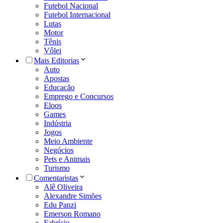
Futebol Nacional
Futebol Internacional
Lutas
Motor
Tênis
Vôlei
Mais Editorias
Auto
Apostas
Educação
Emprego e Concursos
Eloos
Games
Indústria
Jogos
Meio Ambiente
Negócios
Pets e Animais
Turismo
Comentaristas
Alê Oliveira
Alexandre Simões
Edu Panzi
Emerson Romano
Fabrício