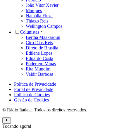
João Vitor Xavier
Marques
Nathália Fiuza
Thiago Reis
Wellington Campos
Colunistas
Bertha Maakaroun
Ciro Dias Reis
Direto de Brasília
Edilene Lopes
Eduardo Costa
Poder em Minas
Rita Mundim
Valdir Barbosa
Política de Privacidade
Portal de Privacidade
Política de Cookies
Gestão de Cookies
© Rádio Itatiaia. Todos os direitos reservados.
Tocando agora!