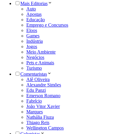
Mais Editorias
Auto
Apostas
Educação
Emprego e Concursos
Eloos
Games
Indústria
Jogos
Meio Ambiente
Negócios
Pets e Animais
Turismo
Comentaristas
Alê Oliveira
Alexandre Simões
Edu Panzi
Emerson Romano
Fabrício
João Vitor Xavier
Marques
Nathália Fiuza
Thiago Reis
Wellington Campos
Colunistas