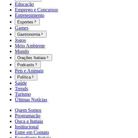
Educação
Emprego e Concursos
Entretenimento
Esportes
Games
Gastronomia
Jogos
Meio Ambiente
Mundo
Orações Itatiaia
Podcasts
Pets e Animais
Política
Saúde
Trends
Turismo
Últimas Notícias
Quem Somos
Programação
Ouça a Itatiaia
Institucional
Entre em Contato
Expediente Itatiaia