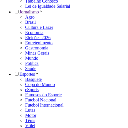
Trabalhe Conosco
Lei de Igualdade Salarial
Jornalismo
Agro
Brasil
Cultura e Lazer
Economia
Eleições 2026
Entretenimento
Gastronomia
Minas Gerais
Mundo
Política
Saúde
Esportes
Basquete
Copa do Mundo
eSports
Famosos do Esporte
Futebol Nacional
Futebol Internacional
Lutas
Motor
Tênis
Vôlei