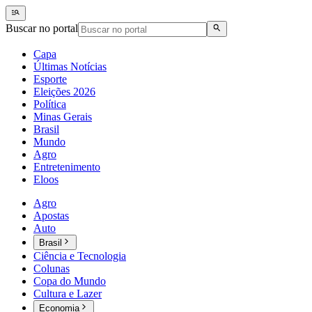
Buscar no portal
Capa
Últimas Notícias
Esporte
Eleições 2026
Política
Minas Gerais
Brasil
Mundo
Agro
Entretenimento
Eloos
Agro
Apostas
Auto
Brasil
Ciência e Tecnologia
Colunas
Copa do Mundo
Cultura e Lazer
Economia