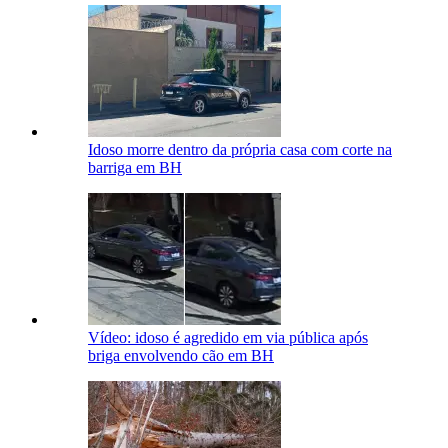
Idoso morre dentro da própria casa com corte na
barriga em BH
Vídeo: idoso é agredido em via pública após
briga envolvendo cão em BH