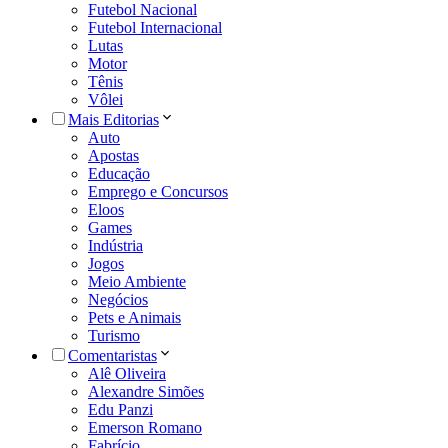
Futebol Nacional
Futebol Internacional
Lutas
Motor
Tênis
Vôlei
Mais Editorias
Auto
Apostas
Educação
Emprego e Concursos
Eloos
Games
Indústria
Jogos
Meio Ambiente
Negócios
Pets e Animais
Turismo
Comentaristas
Alê Oliveira
Alexandre Simões
Edu Panzi
Emerson Romano
Fabrício