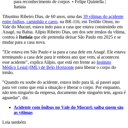
para reconhecimento de corpos
•
Felipe Quintella |
Itatiaia
Tibustino Ribeiro Dias, de 60 anos, uma das
39 vítimas do acidente
entre ônibus, caminhão e carro
, na BR-116, em Teófilo Otoni, no
Vale do Mucuri, estava indo para a casa que estava construindo em
Anagé, na Bahia. Alípio Ribeiro Dias, um dos sete irmãos da vítima,
contou à
Itatiaia
que ele pretendia deixar São Paulo em 2025 e se
mudar para a casa nova.
"Ele estava em São Paulo e ia para a casa dele em Anagé. Ele estava
terminando a casa dele para ir embora ano que vem, aí aconteceu
esse acidente", explica Alípio, que está em frente ao
Instituto
Médico Legal (IML) de Belo Horizonte
para liberar o corpo do
irmão.
"Quando eu soube do acidente, estava indo para lá, aí passei aqui
para ver como que está a situação e liberar o corpo. Por enquanto,
não tem ninguém da empresa, documento dele ninguém tem, agora é
aguardar", diz.
Acidente com ônibus no Vale do Mucuri: saiba quem são
as vítimas
Leia também