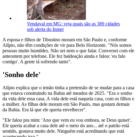
Vendaval em MG: veja quais são as 389 cidades
sob alerta do Inmet
A esposa e filhos de Tibustino moram em São Paulo e, conforme
Alípio, não têm condições de vir para Belo Horizonte. "Nós somos
pessoas muito humildes. Não sei nem o que falar. Conversei com ele
anteontem por telefone. Ele fez baldeação ainda e falou: 'eu falo
contigo'. A gente tá sofrendo tanto".
'Sonho dele'
Alípio explica que o irmão tinha a pretensão de se mudar para a casa
que estava construindo na Bahia até meados de 2025. "Era o sonho
da vida dele essa casa. A vida dele está naquela casa, com os filhos e
a mulher. As filhas dele moram em São Paulo, mas gostam demais
da Bahia. Era lá que ele queria envelhecer".
"Ele falou pra mim: 'Ano que vem eu vou embora, se Deus quiser'.
Ele queria acabar a casa dele até o meio do ano... até o patrão está
sentido, gostava muito dele. Ninguém está acreditando que está
acontecendo isso."