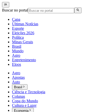
Buscar no portal
Capa
Últimas Notícias
Esporte
Eleições 2026
Política
Minas Gerais
Brasil
Mundo
Agro
Entretenimento
Eloos
Agro
Apostas
Auto
Brasil
Ciência e Tecnologia
Colunas
Copa do Mundo
Cultura e Lazer
Economia