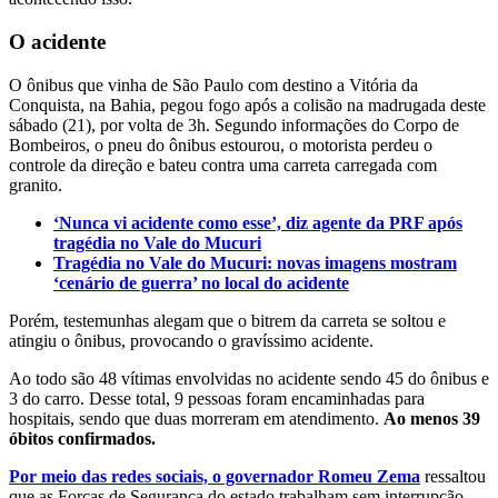
O acidente
O ônibus que vinha de São Paulo com destino a Vitória da
Conquista, na Bahia, pegou fogo após a colisão na madrugada deste
sábado (21), por volta de 3h. Segundo informações do Corpo de
Bombeiros, o pneu do ônibus estourou, o motorista perdeu o
controle da direção e bateu contra uma carreta carregada com
granito.
‘Nunca vi acidente como esse’, diz agente da PRF após
tragédia no Vale do Mucuri
Tragédia no Vale do Mucuri: novas imagens mostram
‘cenário de guerra’ no local do acidente
Porém, testemunhas alegam que o bitrem da carreta se soltou e
atingiu o ônibus, provocando o gravíssimo acidente.
Ao todo são 48 vítimas envolvidas no acidente sendo 45 do ônibus e
3 do carro. Desse total, 9 pessoas foram encaminhadas para
hospitais, sendo que duas morreram em atendimento.
Ao menos 39
óbitos confirmados.
Por meio das redes sociais, o governador Romeu Zema
ressaltou
que as Forças de Segurança do estado trabalham sem interrupção