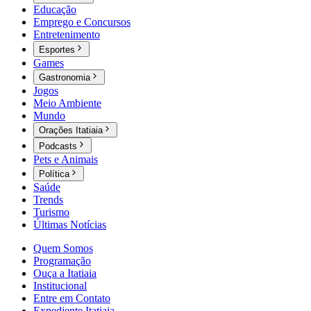
Educação
Emprego e Concursos
Entretenimento
Esportes
Games
Gastronomia
Jogos
Meio Ambiente
Mundo
Orações Itatiaia
Podcasts
Pets e Animais
Política
Saúde
Trends
Turismo
Últimas Notícias
Quem Somos
Programação
Ouça a Itatiaia
Institucional
Entre em Contato
Expediente Itatiaia