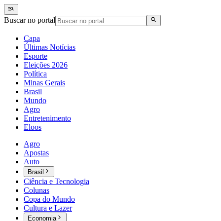
Buscar no portal
Capa
Últimas Notícias
Esporte
Eleições 2026
Política
Minas Gerais
Brasil
Mundo
Agro
Entretenimento
Eloos
Agro
Apostas
Auto
Brasil
Ciência e Tecnologia
Colunas
Copa do Mundo
Cultura e Lazer
Economia