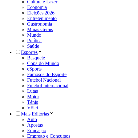
Cultura e Lazer
Economia
Eleições 2026
Entretenimento
Gastronomia
Minas Gerais
Mundo
Política
Saúde
Esportes
Basquete
Copa do Mundo
eSports
Famosos do Esporte
Futebol Nacional
Futebol Internacional
Lutas
Motor
Tênis
Vôlei
Mais Editorias
Auto
Apostas
Educação
Emprego e Concursos