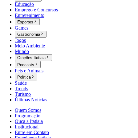
Educação
Emprego e Concursos
Entretenimento
Esportes
Games
Gastronomia
Jogos
Meio Ambiente
Mundo
Orações Itatiaia
Podcasts
Pets e Animais
Política
Saúde
Trends
Turismo
Últimas Notícias
Quem Somos
Programação
Ouça a Itatiaia
Institucional
Entre em Contato
Expediente Itatiaia