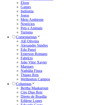
Eloos
Games
Indústria
Jogos
Meio Ambiente
Negócios
Pets e Animais
Turismo
Comentaristas
Alê Oliveira
Alexandre Simões
Edu Panzi
Emerson Romano
Fabrício
João Vitor Xavier
Marques
Nathália Fiuza
Thiago Reis
Wellington Campos
Colunistas
Bertha Maakaroun
Ciro Dias Reis
Direto de Brasília
Edilene Lopes
Eduardo Costa