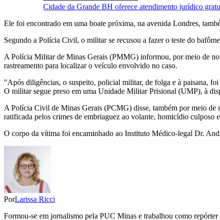
Cidade da Grande BH oferece atendimento jurídico gratui
Ele foi encontrado em uma boate próxima, na avenida Londres, tam
Segundo a Polícia Civil, o militar se recusou a fazer o teste do bafôm
A Polícia Militar de Minas Gerais (PMMG) informou, por meio de not
rastreamento para localizar o veículo envolvido no caso.
"Após diligências, o suspeito, policial militar, de folga e à paisana
O militar segue preso em uma Unidade Militar Prisional (UMP), à dispo
A Polícia Civil de Minas Gerais (PCMG) disse, também por meio de not
ratificada pelos crimes de embriaguez ao volante, homicídio culposo 
O corpo da vítima foi encaminhado ao Instituto Médico-legal Dr. And
Por
Larissa Ricci
Formou-se em jornalismo pela PUC Minas e trabalhou como repórter do