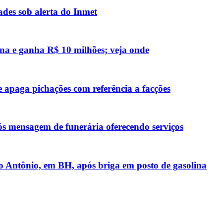
des sob alerta do Inmet
na e ganha R$ 10 milhões; veja onde
 apaga pichações com referência a facções
ós mensagem de funerária oferecendo serviços
 Antônio, em BH, após briga em posto de gasolina