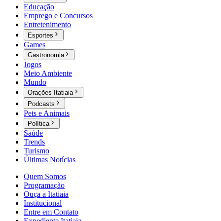
Educação
Emprego e Concursos
Entretenimento
Esportes
Games
Gastronomia
Jogos
Meio Ambiente
Mundo
Orações Itatiaia
Podcasts
Pets e Animais
Política
Saúde
Trends
Turismo
Últimas Notícias
Quem Somos
Programação
Ouça a Itatiaia
Institucional
Entre em Contato
Expediente Itatiaia