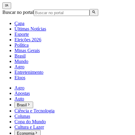
Buscar no portal
Capa
Últimas Notícias
Esporte
Eleições 2026
Política
Minas Gerais
Brasil
Mundo
Agro
Entretenimento
Eloos
Agro
Apostas
Auto
Brasil
Ciência e Tecnologia
Colunas
Copa do Mundo
Cultura e Lazer
Economia