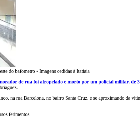
teste do bafometro
•
Imagens cedidas à Itatiaia
ador de rua foi atropelado e morto por um policial militar, de
briaguez.
nco, na rua Barcelona, no bairro Santa Cruz, e se aproximando da víti
sos ferimentos.