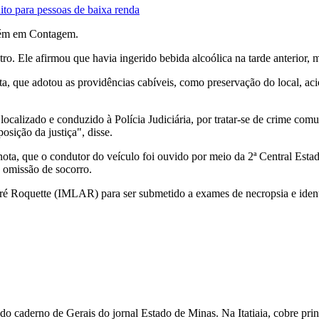
to para pessoas de baixa renda
bém em Contagem.
etro. Ele afirmou que havia ingerido bebida alcoólica na tarde anterior,
a, que adotou as providências cabíveis, como preservação do local, a
, foi localizado e conduzido à Polícia Judiciária, por tratar-se de cri
sição da justiça", disse.
a, que o condutor do veículo foi ouvido por meio da 2ª Central Estadu
e omissão de socorro.
ré Roquette (IMLAR) para ser submetido a exames de necropsia e ident
 caderno de Gerais do jornal Estado de Minas. Na Itatiaia, cobre pri