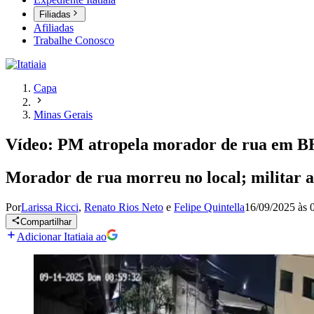
Filiadas
Afiliadas
Trabalhe Conosco
Capa
Minas Gerais
Vídeo: PM atropela morador de rua em BH, 
Morador de rua morreu no local; militar al
Por
Larissa Ricci
,
Renato Rios Neto
e
Felipe Quintella
16/09/2025 às 
Compartilhar
Adicionar Itatiaia ao