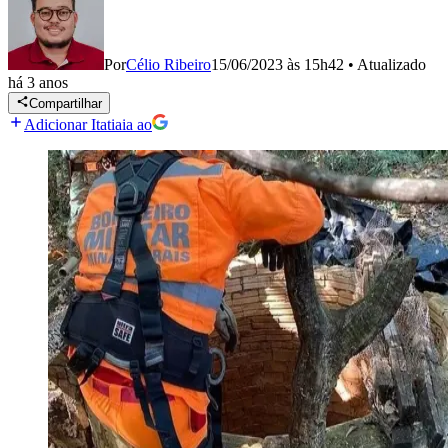
Por
Célio Ribeiro
15/06/2023 às 15h42
•
Atualizado
há 3 anos
Compartilhar
Adicionar Itatiaia ao