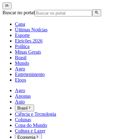
Buscar no portal
Capa
Últimas Notícias
Esporte
Eleições 2026
Política
Minas Gerais
Brasil
Mundo
Agro
Entretenimento
Eloos
Agro
Apostas
Auto
Brasil
Ciência e Tecnologia
Colunas
Copa do Mundo
Cultura e Lazer
Economia