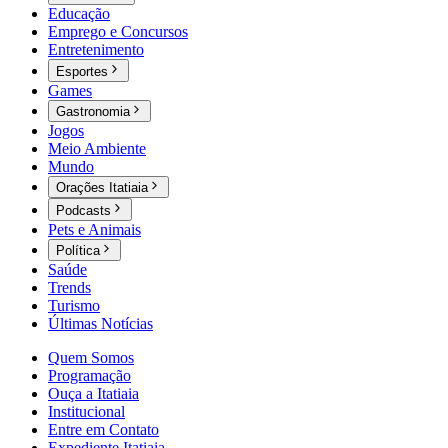
Educação
Emprego e Concursos
Entretenimento
Esportes
Games
Gastronomia
Jogos
Meio Ambiente
Mundo
Orações Itatiaia
Podcasts
Pets e Animais
Política
Saúde
Trends
Turismo
Últimas Notícias
Quem Somos
Programação
Ouça a Itatiaia
Institucional
Entre em Contato
Expediente Itatiaia