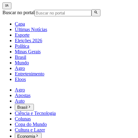
Buscar no portal
Capa
Últimas Notícias
Esporte
Eleições 2026
Política
Minas Gerais
Brasil
Mundo
Agro
Entretenimento
Eloos
Agro
Apostas
Auto
Brasil
Ciência e Tecnologia
Colunas
Copa do Mundo
Cultura e Lazer
Economia