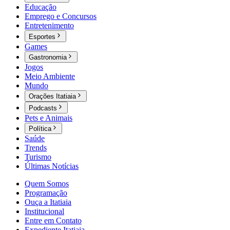
Educação
Emprego e Concursos
Entretenimento
Esportes
Games
Gastronomia
Jogos
Meio Ambiente
Mundo
Orações Itatiaia
Podcasts
Pets e Animais
Política
Saúde
Trends
Turismo
Últimas Notícias
Quem Somos
Programação
Ouça a Itatiaia
Institucional
Entre em Contato
Expediente Itatiaia