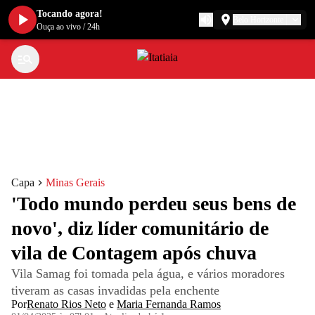
Tocando agora!
Belo Horizonte
Ouça ao vivo
/
24h
Capa
Minas Gerais
'Todo mundo perdeu seus bens de
novo', diz líder comunitário de
vila de Contagem após chuva
Vila Samag foi tomada pela água, e vários moradores
tiveram as casas invadidas pela enchente
Por
Renato Rios Neto
e
Maria Fernanda Ramos