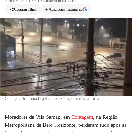
01/04/2025 às 07h01
•
Atualizado
há 1 ano
Compartilhar
Adicionar Itatiaia ao
Contagem foi tomada pela chuva
•
Imagens cedidas à Itatiaia
Moradores da Vila Samag, em
Contagem
, na Região
Metropolitana de Belo Horizonte, perderam tudo após as