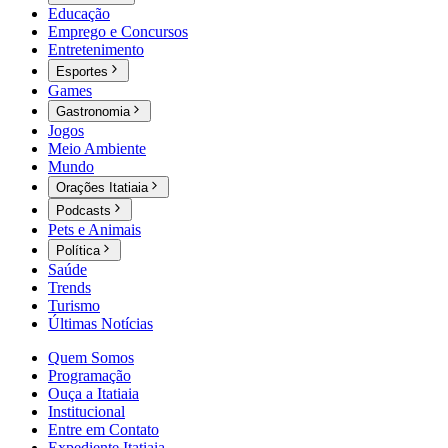
Educação
Emprego e Concursos
Entretenimento
Esportes
Games
Gastronomia
Jogos
Meio Ambiente
Mundo
Orações Itatiaia
Podcasts
Pets e Animais
Política
Saúde
Trends
Turismo
Últimas Notícias
Quem Somos
Programação
Ouça a Itatiaia
Institucional
Entre em Contato
Expediente Itatiaia