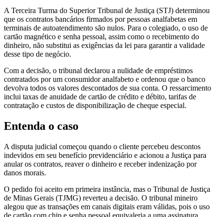
A Terceira Turma do Superior Tribunal de Justiça (STJ) determinou
que os contratos bancários firmados por pessoas analfabetas em
terminais de autoatendimento são nulos. Para o colegiado, o uso de
cartão magnético e senha pessoal, assim como o recebimento do
dinheiro, não substitui as exigências da lei para garantir a validade
desse tipo de negócio.
Com a decisão, o tribunal declarou a nulidade de empréstimos
contratados por um consumidor analfabeto e ordenou que o banco
devolva todos os valores descontados de sua conta. O ressarcimento
inclui taxas de anuidade de cartão de crédito e débito, tarifas de
contratação e custos de disponibilização de cheque especial.
Entenda o caso
A disputa judicial começou quando o cliente percebeu descontos
indevidos em seu benefício previdenciário e acionou a Justiça para
anular os contratos, reaver o dinheiro e receber indenização por
danos morais.
O pedido foi aceito em primeira instância, mas o Tribunal de Justiça
de Minas Gerais (TJMG) reverteu a decisão. O tribunal mineiro
alegou que as transações em canais digitais eram válidas, pois o uso
de cartão com chip e senha pessoal equivaleria a uma assinatura