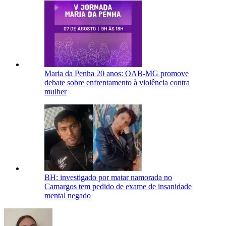
Maria da Penha 20 anos: OAB-MG promove
debate sobre enfrentamento à violência contra
mulher
BH: investigado por matar namorada no
Camargos tem pedido de exame de insanidade
mental negado