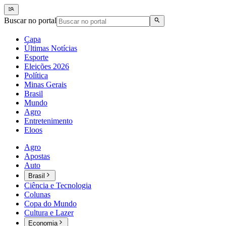
Buscar no portal
Capa
Últimas Notícias
Esporte
Eleições 2026
Política
Minas Gerais
Brasil
Mundo
Agro
Entretenimento
Eloos
Agro
Apostas
Auto
Brasil
Ciência e Tecnologia
Colunas
Copa do Mundo
Cultura e Lazer
Economia