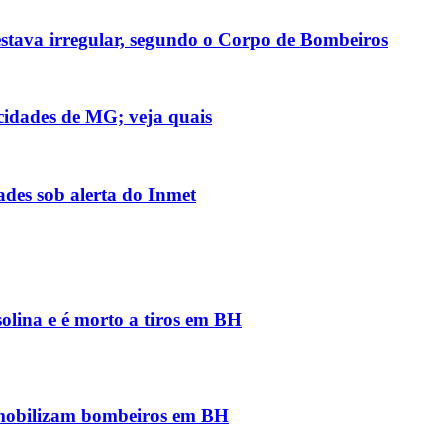
stava irregular, segundo o Corpo de Bombeiros
cidades de MG; veja quais
des sob alerta do Inmet
solina e é morto a tiros em BH
 mobilizam bombeiros em BH