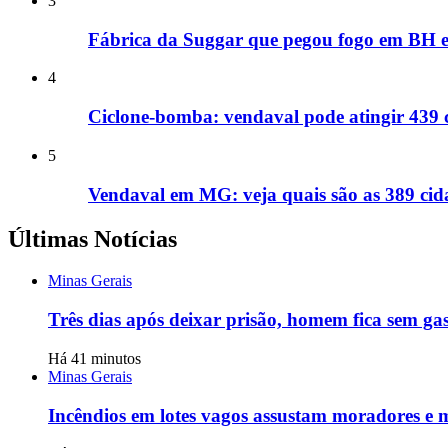
3
Fábrica da Suggar que pegou fogo em BH e
4
Ciclone-bomba: vendaval pode atingir 439 
5
Vendaval em MG: veja quais são as 389 cida
Últimas Notícias
Minas Gerais
Três dias após deixar prisão, homem fica sem ga
Há 41 minutos
Minas Gerais
Incêndios em lotes vagos assustam moradores e