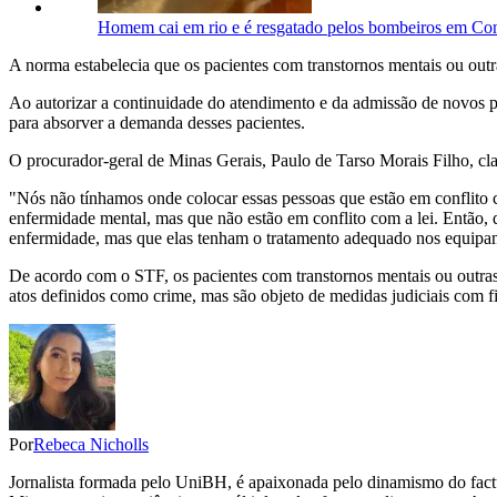
Homem cai em rio e é resgatado pelos bombeiros em C
A norma estabelecia que os pacientes com transtornos mentais ou ou
Ao autorizar a continuidade do atendimento e da admissão de novos pa
para absorver a demanda desses pacientes.
O procurador-geral de Minas Gerais, Paulo de Tarso Morais Filho, cla
"Nós não tínhamos onde colocar essas pessoas que estão em conflito
enfermidade mental, mas que não estão em conflito com a lei. Então, d
enfermidade, mas que elas tenham o tratamento adequado nos equipam
De acordo com o STF, os pacientes com transtornos mentais ou outra
atos definidos como crime, mas são objeto de medidas judiciais com fi
Por
Rebeca Nicholls
Jornalista formada pelo UniBH, é apaixonada pelo dinamismo do factua