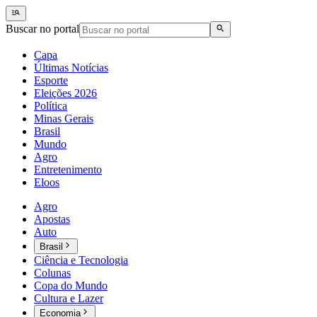
Buscar no portal
Capa
Últimas Notícias
Esporte
Eleições 2026
Política
Minas Gerais
Brasil
Mundo
Agro
Entretenimento
Eloos
Agro
Apostas
Auto
Brasil
Ciência e Tecnologia
Colunas
Copa do Mundo
Cultura e Lazer
Economia