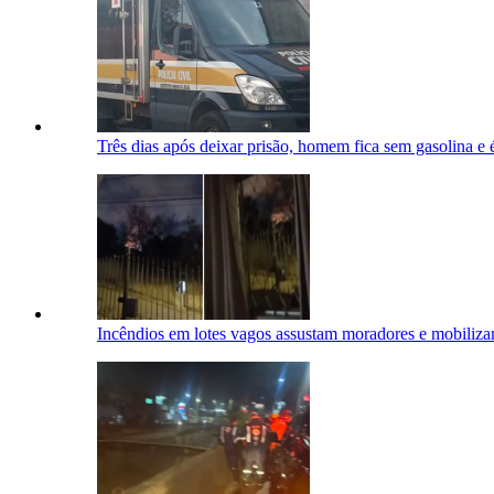
Três dias após deixar prisão, homem fica sem gasolina e
Incêndios em lotes vagos assustam moradores e mobili