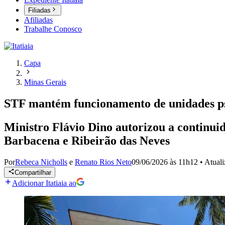
Filiadas
Afiliadas
Trabalhe Conosco
Capa
Minas Gerais
STF mantém funcionamento de unidades p
Ministro Flávio Dino autorizou a continuid
Barbacena e Ribeirão das Neves
Por
Rebeca Nicholls
e
Renato Rios Neto
09/06/2026 às 11h12
•
Atual
Compartilhar
Adicionar Itatiaia ao