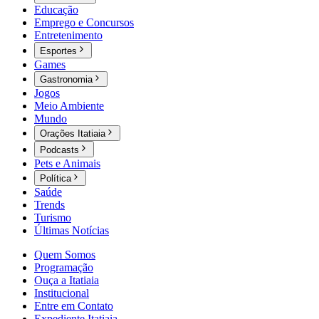
Educação
Emprego e Concursos
Entretenimento
Esportes
Games
Gastronomia
Jogos
Meio Ambiente
Mundo
Orações Itatiaia
Podcasts
Pets e Animais
Política
Saúde
Trends
Turismo
Últimas Notícias
Quem Somos
Programação
Ouça a Itatiaia
Institucional
Entre em Contato
Expediente Itatiaia