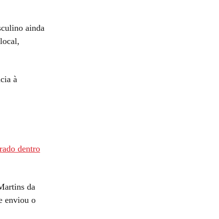
sculino ainda
local,
cia à
rado dentro
Martins da
e enviou o