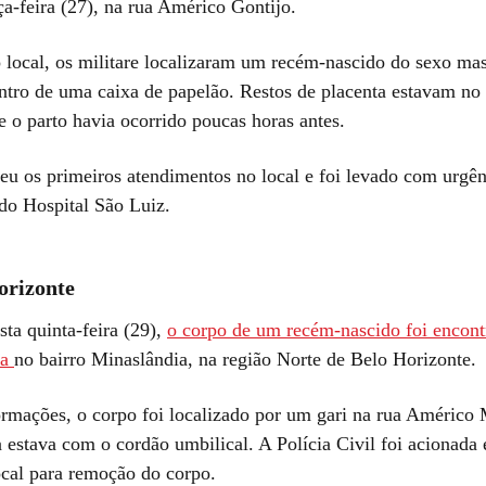
ça-feira (27), na rua Américo Gontijo.
 local, os militare localizaram um recém-nascido do sexo ma
ntro de uma caixa de papelão. Restos de placenta estavam no 
e o parto havia ocorrido poucas horas antes.
eu os primeiros atendimentos no local e foi levado com urgên
do Hospital São Luiz.
orizonte
ta quinta-feira (29),
o corpo de um recém-nascido foi encont
ra
no bairro Minaslândia, na região Norte de Belo Horizonte.
rmações, o corpo foi localizado por um gari na rua Américo 
 estava com o cordão umbilical. A Polícia Civil foi acionada 
ocal para remoção do corpo.