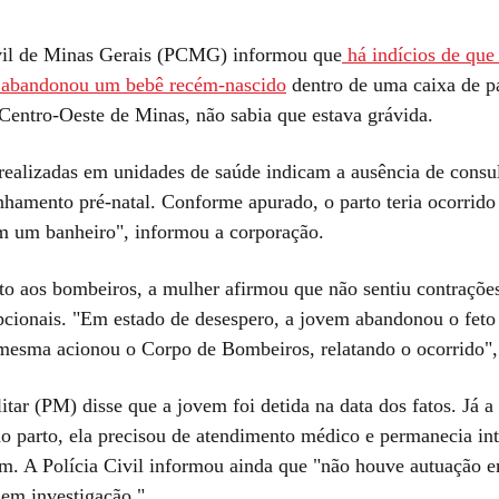
vil de Minas Gerais (PCMG) informou que
há indícios de que
e abandonou um bebê recém-nascido
dentro de uma caixa de p
Centro-Oeste de Minas, não sabia que estava grávida.
 realizadas em unidades de saúde indicam a ausência de consu
hamento pré-natal. Conforme apurado, o parto teria ocorrido
m um banheiro", informou a corporação.
to aos bombeiros, a mulher afirmou que não sentiu contrações
pcionais. "Em estado de desespero, a jovem abandonou o feto
 mesma acionou o Corpo de Bombeiros, relatando o ocorrido", 
itar (PM) disse que a jovem foi detida na data dos fatos. Já 
do parto, ela precisou de atendimento médico e permanecia int
em. A Polícia Civil informou ainda que "não houve autuação e
 em investigação."