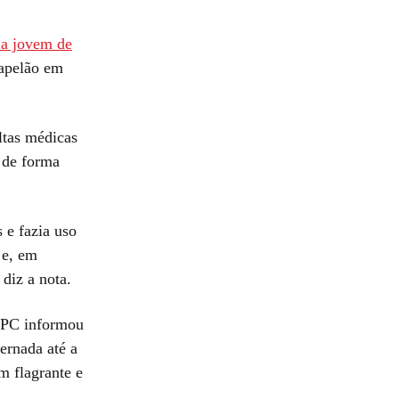
 a jovem de
apelão em
ltas médicas
 de forma
 e fazia uso
 e, em
diz a nota.
a PC informou
ernada até a
m flagrante e