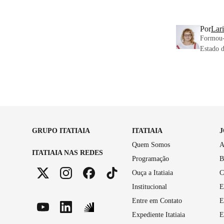
Por
Lari
Formou-
Estado d
GRUPO ITATIAIA
ITATIAIA
Quem Somos
A
ITATIAIA NAS REDES
Programação
B
Ouça a Itatiaia
C
Institucional
E
Entre em Contato
E
Expediente Itatiaia
E