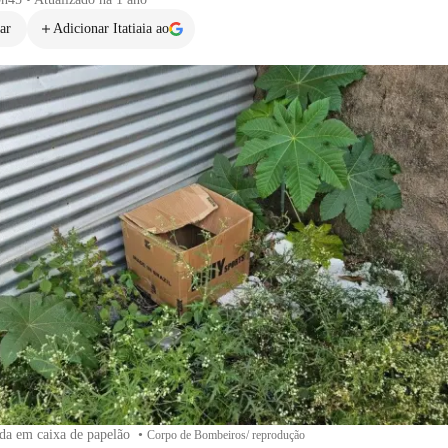
ar
Adicionar Itatiaia ao
ada em caixa de papelão
•
Corpo de Bombeiros/ reprodução