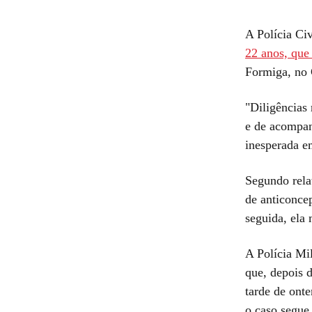
A Polícia Ci
22 anos, qu
Formiga, no 
"Diligências
e de acompan
inesperada e
Segundo rela
de anticonce
seguida, ela
A Polícia Mil
que, depois 
tarde de ont
o caso segue