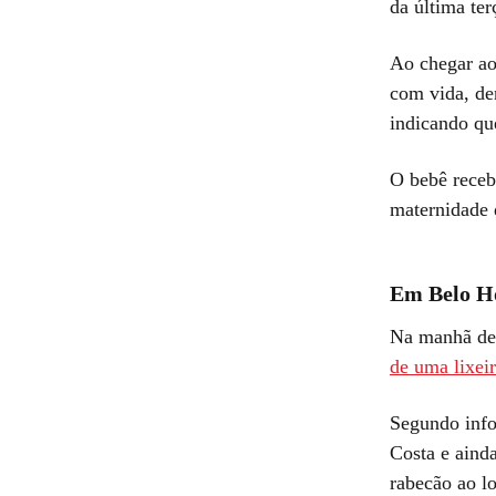
da última ter
Ao chegar ao
com vida, de
indicando qu
O bebê receb
maternidade 
Em Belo H
Na manhã des
de uma lixei
Segundo info
Costa e ainda
rabecão ao l