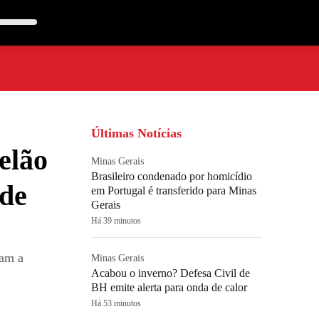
Últimas Notícias
elão
Minas Gerais
Brasileiro condenado por homicídio
 de
em Portugal é transferido para Minas
Gerais
Há 39 minutos
cam a
Minas Gerais
Acabou o inverno? Defesa Civil de
BH emite alerta para onda de calor
Há 53 minutos