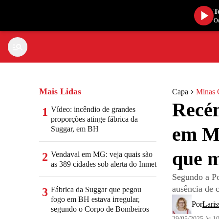
T
Ou
Mais Lidas
Capa
Minas 
Recém
Vídeo: incêndio de grandes
1
proporções atinge fábrica da
em MG
Suggar, em BH
que m
Vendaval em MG: veja quais são
2
as 389 cidades sob alerta do Inmet
Segundo a Po
ausência de 
Fábrica da Suggar que pegou
3
fogo em BH estava irregular,
Por
Laris
segundo o Corpo de Bombeiros
29/05/2025 às 1