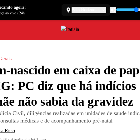
ocando agora!
Belo Horizonte
ça ao vivo
/
24h
Gerais
-nascido em caixa de pap
: PC diz que há indícios
ãe não sabia da gravidez
lícia Civil, diligências realizadas em unidades de saúde indi
consultas médicas e de acompanhamento pré-natal
sa Ricci
0h45
•
Atualizado
há 1 ano