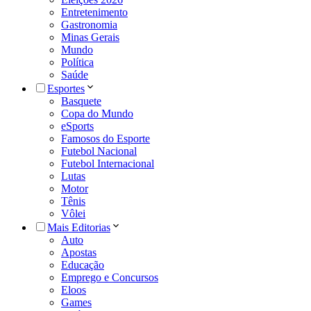
Entretenimento
Gastronomia
Minas Gerais
Mundo
Política
Saúde
Esportes
Basquete
Copa do Mundo
eSports
Famosos do Esporte
Futebol Nacional
Futebol Internacional
Lutas
Motor
Tênis
Vôlei
Mais Editorias
Auto
Apostas
Educação
Emprego e Concursos
Eloos
Games