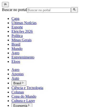
Buscar no portal
Capa
Últimas Notícias
Esporte
Eleições 2026
Política
Minas Gerais
Brasil
Mundo
Agro
Entretenimento
Eloos
Agro
Apostas
Auto
Brasil
Ciência e Tecnologia
Colunas
Copa do Mundo
Cultura e Lazer
Economia