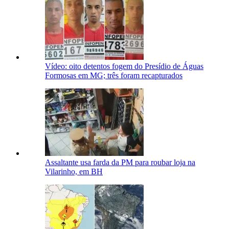
Vídeo: oito detentos fogem do Presídio de Águas
Formosas em MG; três foram recapturados
Assaltante usa farda da PM para roubar loja na
Vilarinho, em BH