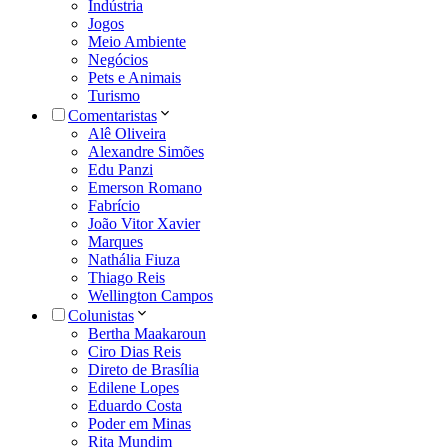
Indústria
Jogos
Meio Ambiente
Negócios
Pets e Animais
Turismo
Comentaristas
Alê Oliveira
Alexandre Simões
Edu Panzi
Emerson Romano
Fabrício
João Vitor Xavier
Marques
Nathália Fiuza
Thiago Reis
Wellington Campos
Colunistas
Bertha Maakaroun
Ciro Dias Reis
Direto de Brasília
Edilene Lopes
Eduardo Costa
Poder em Minas
Rita Mundim