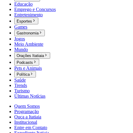
Educação
Emprego e Concursos
Entretenimento
Esportes
Games
Gastronomia
Jogos
Meio Ambiente
Mundo
Orações Itatiaia
Podcasts
Pets e Animais
Política
Saúde
Trends
Turismo
Últimas Notícias
Quem Somos
Programação
Ouça a Itatiaia
Institucional
Entre em Contato
Expediente Itatiaia