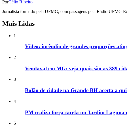
Por
Célio Ribeiro
Jornalista formado pela UFMG, com passagens pela Rádio UFMG Educat
Mais Lidas
1
Vídeo: incêndio de grandes proporções ati
2
Vendaval em MG: veja quais são as 389 cida
3
Bolão de cidade na Grande BH acerta a qui
4
PM realiza força-tarefa no Jardim Laguna e
5