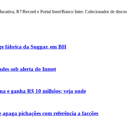
iva, R7/Record e Portal Inset/Banco Inter. Colecionador de discos de
nge fábrica da Suggar, em BH
des sob alerta do Inmet
na e ganha R$ 10 milhões; veja onde
 apaga pichações com referência a facções