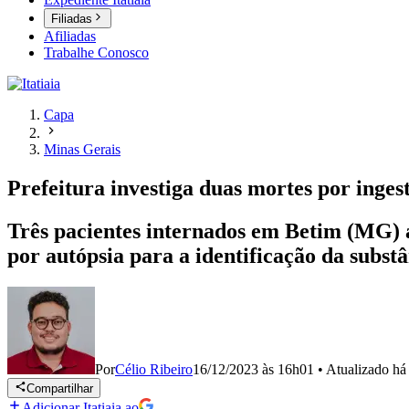
Filiadas
Afiliadas
Trabalhe Conosco
Capa
Minas Gerais
Prefeitura investiga duas mortes por inge
Três pacientes internados em Betim (MG) a
por autópsia para a identificação da subst
Por
Célio Ribeiro
16/12/2023 às 16h01
•
Atualizado
há
Compartilhar
Adicionar Itatiaia ao