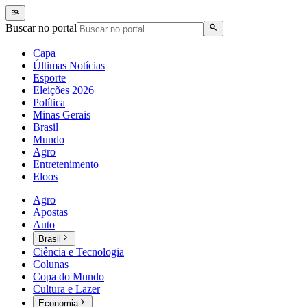
Buscar no portal
Capa
Últimas Notícias
Esporte
Eleições 2026
Política
Minas Gerais
Brasil
Mundo
Agro
Entretenimento
Eloos
Agro
Apostas
Auto
Brasil
Ciência e Tecnologia
Colunas
Copa do Mundo
Cultura e Lazer
Economia