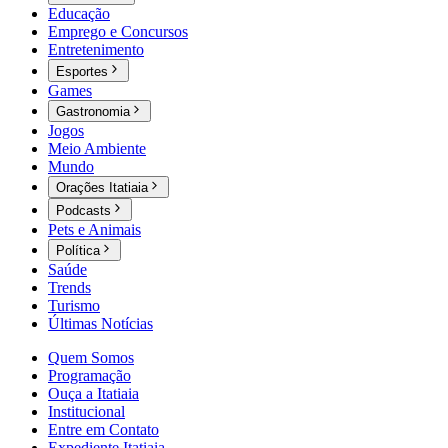
Educação
Emprego e Concursos
Entretenimento
Esportes
Games
Gastronomia
Jogos
Meio Ambiente
Mundo
Orações Itatiaia
Podcasts
Pets e Animais
Política
Saúde
Trends
Turismo
Últimas Notícias
Quem Somos
Programação
Ouça a Itatiaia
Institucional
Entre em Contato
Expediente Itatiaia