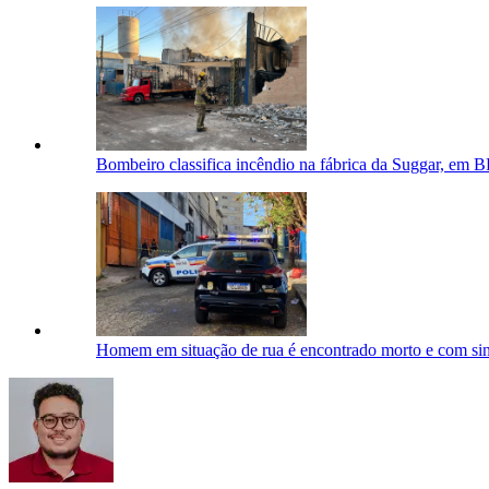
Bombeiro classifica incêndio na fábrica da Suggar, em 
Homem em situação de rua é encontrado morto e com si