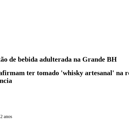
stão de bebida adulterada na Grande BH
firmam ter tomado 'whisky artesanal' na re
ância
 2 anos