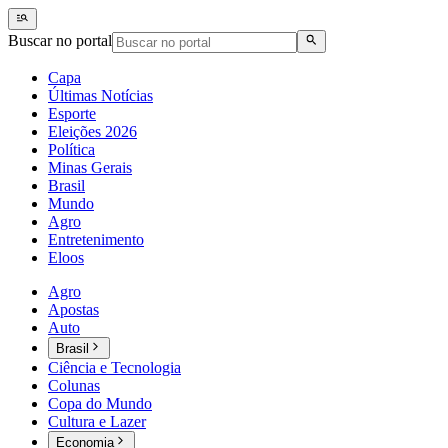
Buscar no portal
Capa
Últimas Notícias
Esporte
Eleições 2026
Política
Minas Gerais
Brasil
Mundo
Agro
Entretenimento
Eloos
Agro
Apostas
Auto
Brasil
Ciência e Tecnologia
Colunas
Copa do Mundo
Cultura e Lazer
Economia