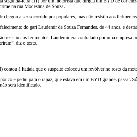
ta segunda-feira (11) por um motorista que dirigia um BYD de cor cinz
 crime na rua Modestina de Souza.
chegou a ser socorrido por populares, mas não resistiu aos ferimentos
lecimento do gari Laudemir de Souza Fernandes, de 44 anos, e destaco
não resistiu aos ferimentos. Laudemir era contratado por uma empresa p
riram”, diz o texto.
contou à Itatiaia que o suspeito colocou um revólver no rosto da motori
pouco e pediu para o rapaz, que estava em um BYD grande, passar. Só qu
não será identificado.