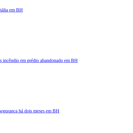
Itália em BH
ós incêndio em prédio abandonado em BH
nsegurança há dois meses em BH