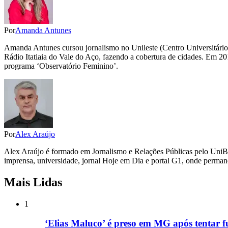
Por
Amanda Antunes
Amanda Antunes cursou jornalismo no Unileste (Centro Universitário
Rádio Itatiaia do Vale do Aço, fazendo a cobertura de cidades. Em 2012
programa ‘Observatório Feminino’.
Por
Alex Araújo
Alex Araújo é formado em Jornalismo e Relações Públicas pelo UniB
imprensa, universidade, jornal Hoje em Dia e portal G1, onde perman
Mais Lidas
1
‘Elias Maluco’ é preso em MG após tentar fu