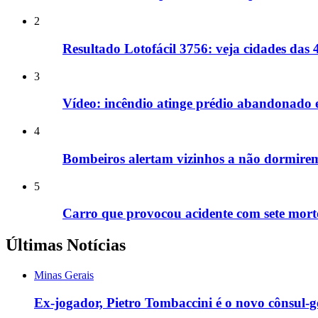
2
Resultado Lotofácil 3756: veja cidades da
3
Vídeo: incêndio atinge prédio abandonado
4
Bombeiros alertam vizinhos a não dormir
5
Carro que provocou acidente com sete mort
Últimas Notícias
Minas Gerais
Ex-jogador, Pietro Tombaccini é o novo cônsul-g