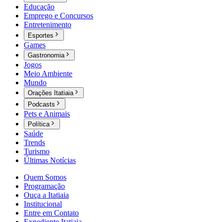
Educação
Emprego e Concursos
Entretenimento
Esportes
Games
Gastronomia
Jogos
Meio Ambiente
Mundo
Orações Itatiaia
Podcasts
Pets e Animais
Política
Saúde
Trends
Turismo
Últimas Notícias
Quem Somos
Programação
Ouça a Itatiaia
Institucional
Entre em Contato
Expediente Itatiaia