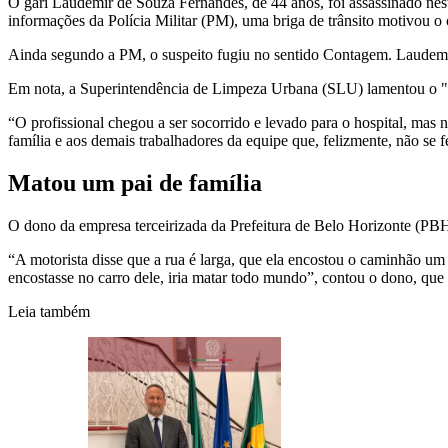
O gari Laudemir de Souza Fernandes, de 44 anos, foi assassinado nes
informações da Polícia Militar (PM), uma briga de trânsito motivou o
Ainda segundo a PM, o suspeito fugiu no sentido Contagem. Laudemir 
Em nota, a Superintendência de Limpeza Urbana (SLU) lamentou o "fa
“O profissional chegou a ser socorrido e levado para o hospital, mas 
família e aos demais trabalhadores da equipe que, felizmente, não se fe
Matou um pai de família
O dono da empresa terceirizada da Prefeitura de Belo Horizonte (PBH) 
“A motorista disse que a rua é larga, que ela encostou o caminhão um 
encostasse no carro dele, iria matar todo mundo”, contou o dono, que 
Leia também