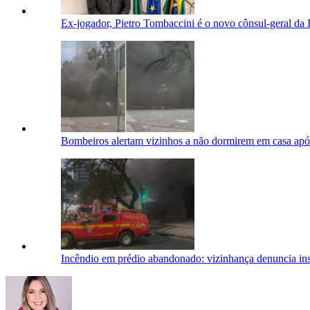
Ex-jogador, Pietro Tombaccini é o novo cônsul-geral da 
Bombeiros alertam vizinhos a não dormirem em casa ap
Incêndio em prédio abandonado: vizinhança denuncia i