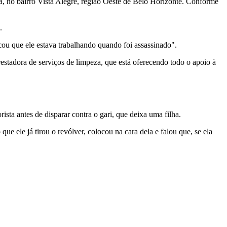
a, no bairro Vista Alegre, região Oeste de Belo Horizonte. Conforme
.
u que ele estava trabalhando quando foi assassinado".
restadora de serviços de limpeza, que está oferecendo todo o apoio à
sta antes de disparar contra o gari, que deixa uma filha.
e ele já tirou o revólver, colocou na cara dela e falou que, se ela