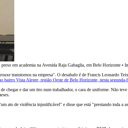
 é preso em academia na Avenida Raja Gabaglia, em Belo Horizonte
•
I
ouxe transtornos na empresa". O desabafo é de Francis Leonardo Teixe
o bairro Vista Alegre, região Oeste de Belo Horizonte, nesta segunda-fe
 de chegar e dar um tiro num trabalhador, o cara de uniforme. Não teve
meses.
 ato de violência injustificável" e disse que está "prestando toda a ass