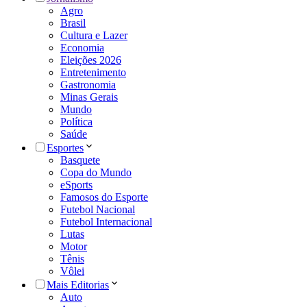
Agro
Brasil
Cultura e Lazer
Economia
Eleições 2026
Entretenimento
Gastronomia
Minas Gerais
Mundo
Política
Saúde
Esportes
Basquete
Copa do Mundo
eSports
Famosos do Esporte
Futebol Nacional
Futebol Internacional
Lutas
Motor
Tênis
Vôlei
Mais Editorias
Auto