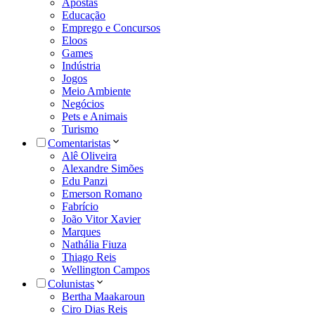
Apostas
Educação
Emprego e Concursos
Eloos
Games
Indústria
Jogos
Meio Ambiente
Negócios
Pets e Animais
Turismo
Comentaristas
Alê Oliveira
Alexandre Simões
Edu Panzi
Emerson Romano
Fabrício
João Vitor Xavier
Marques
Nathália Fiuza
Thiago Reis
Wellington Campos
Colunistas
Bertha Maakaroun
Ciro Dias Reis