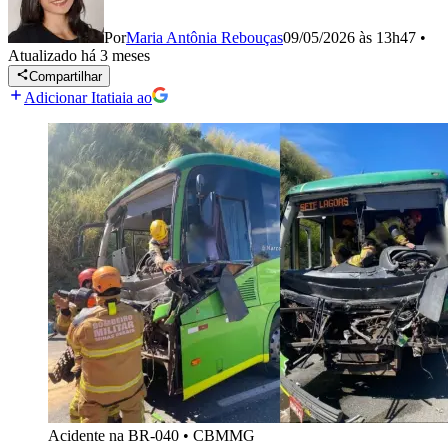
Por
Maria Antônia Rebouças
09/05/2026 às 13h47
•
Atualizado
há 3 meses
Compartilhar
Adicionar Itatiaia ao
Acidente na BR-040
•
CBMMG