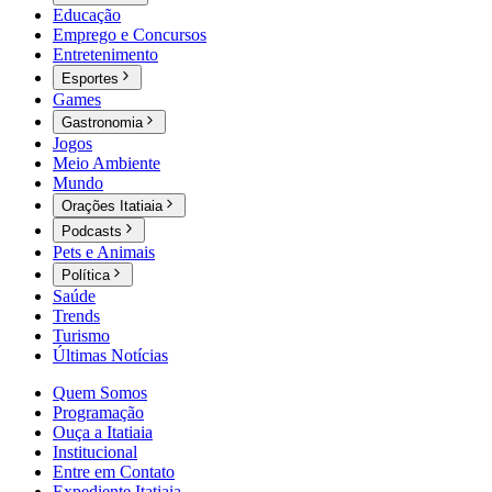
Educação
Emprego e Concursos
Entretenimento
Esportes
Games
Gastronomia
Jogos
Meio Ambiente
Mundo
Orações Itatiaia
Podcasts
Pets e Animais
Política
Saúde
Trends
Turismo
Últimas Notícias
Quem Somos
Programação
Ouça a Itatiaia
Institucional
Entre em Contato
Expediente Itatiaia