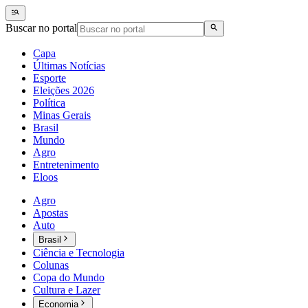
Buscar no portal
Capa
Últimas Notícias
Esporte
Eleições 2026
Política
Minas Gerais
Brasil
Mundo
Agro
Entretenimento
Eloos
Agro
Apostas
Auto
Brasil
Ciência e Tecnologia
Colunas
Copa do Mundo
Cultura e Lazer
Economia