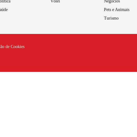
olítica
Vôlei
Negócios
aúde
Pets e Animais
Turismo
tão de Cookies