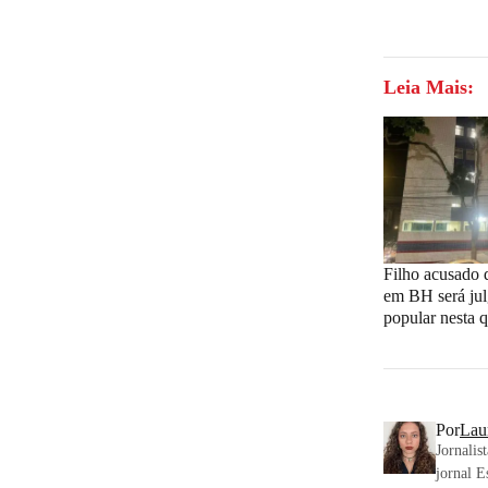
Leia Mais:
Filho acusado 
em BH será jul
popular nesta q
Por
Lau
Jornalis
jornal E