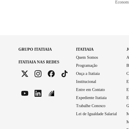
Economi
GRUPO ITATIAIA
ITATIAIA
Quem Somos
A
ITATIAIA NAS REDES
Programação
B
Ouça a Itatiaia
C
Institucional
E
Entre em Contato
E
Expediente Itatiaia
E
Trabalhe Conosco
G
Lei de Igualdade Salarial
M
M