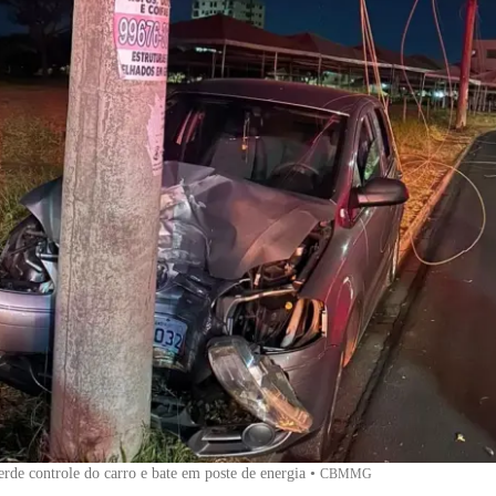
rde controle do carro e bate em poste de energia
•
CBMMG