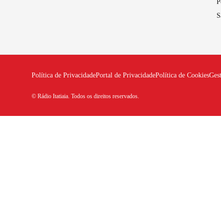
P
S
Política de Privacidade
Portal de Privacidade
Política de Cookies
Ges
© Rádio Itatiaia. Todos os direitos reservados.