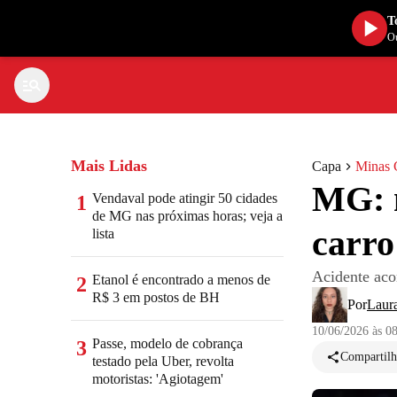
T
Ou
Mais Lidas
Capa
Minas 
MG: m
Vendaval pode atingir 50 cidades
1
de MG nas próximas horas; veja a
carro
lista
Acidente aco
Etanol é encontrado a menos de
2
R$ 3 em postos de BH
Por
Laur
10/06/2026 às 0
Passe, modelo de cobrança
3
Compartilh
testado pela Uber, revolta
motoristas: 'Agiotagem'