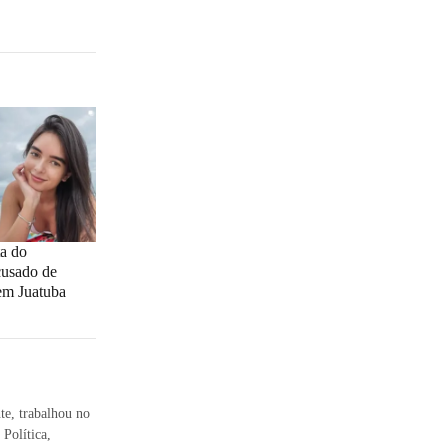
ta do
cusado de
em Juatuba
te, trabalhou no
Política,