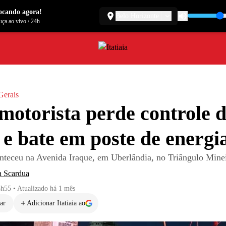
ocando agora!
Belo Horizonte
ça ao vivo
/
24h
Gerais
otorista perde controle 
 e bate em poste de energi
nteceu na Avenida Iraque, em Uberlândia, no Triângulo Mine
a Scardua
8h55
•
Atualizado
há 1 mês
ar
Adicionar Itatiaia ao