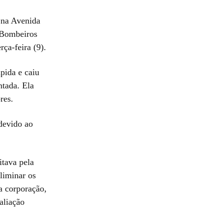
 na Avenida
 Bombeiros
ça-feira (9).
mpida e caiu
ntada. Ela
res.
devido ao
itava pela
liminar os
a corporação,
aliação