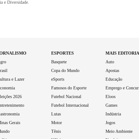
a e Diversidade.
JORNALISMO
ESPORTES
MAIS EDITORI
gro
Basquete
Auto
rasil
Copa do Mundo
Apostas
ultura e Lazer
eSports
Educação
conomia
Famosos do Esporte
Emprego e Concur
leições 2026
Futebol Nacional
Eloos
ntretenimento
Futebol Internacional
Games
astronomia
Lutas
Indústria
inas Gerais
Motor
Jogos
undo
Tênis
Meio Ambiente