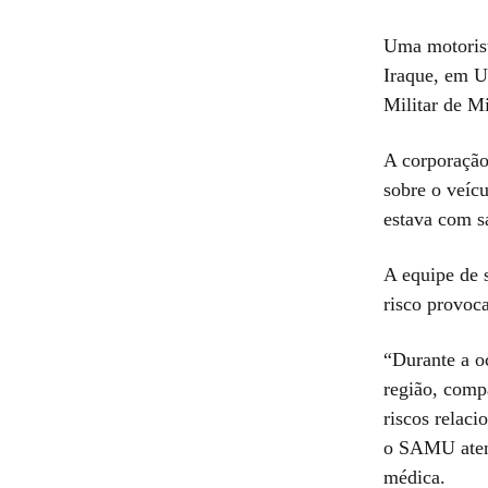
Uma motorist
Iraque, em U
Militar de M
A corporação 
sobre o veíc
estava com s
A equipe de 
risco provoca
“Durante a o
região, comp
riscos relac
o SAMU atend
médica.