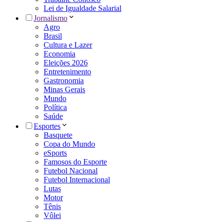
Lei de Igualdade Salarial
Jornalismo
Agro
Brasil
Cultura e Lazer
Economia
Eleições 2026
Entretenimento
Gastronomia
Minas Gerais
Mundo
Política
Saúde
Esportes
Basquete
Copa do Mundo
eSports
Famosos do Esporte
Futebol Nacional
Futebol Internacional
Lutas
Motor
Tênis
Vôlei