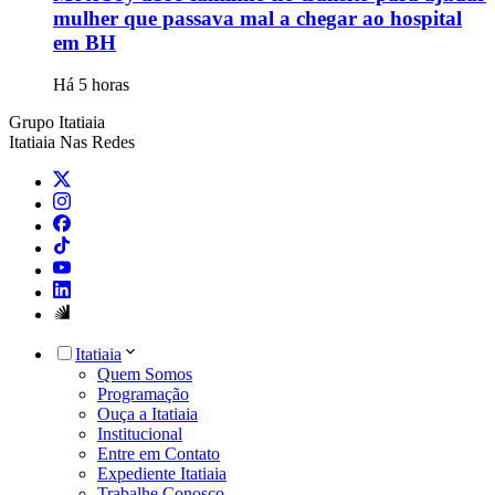
mulher que passava mal a chegar ao hospital
em BH
Há 5 horas
Grupo Itatiaia
Itatiaia Nas Redes
Itatiaia
Quem Somos
Programação
Ouça a Itatiaia
Institucional
Entre em Contato
Expediente Itatiaia
Trabalhe Conosco