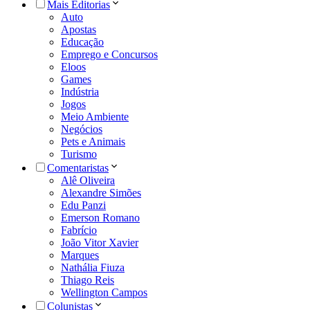
Mais Editorias
Auto
Apostas
Educação
Emprego e Concursos
Eloos
Games
Indústria
Jogos
Meio Ambiente
Negócios
Pets e Animais
Turismo
Comentaristas
Alê Oliveira
Alexandre Simões
Edu Panzi
Emerson Romano
Fabrício
João Vitor Xavier
Marques
Nathália Fiuza
Thiago Reis
Wellington Campos
Colunistas