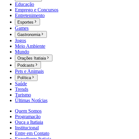
Educação
Emprego e Concursos
Entretenimento
Esportes
Games
Gastronomia
Jogos
Meio Ambiente
Mundo
Orações Itatiaia
Podcasts
Pets e Animais
Política
Saúde
Trends
Turismo
Últimas Notícias
Quem Somos
Programação
Ouça a Itatiaia
Institucional
Entre em Contato
Expediente Itatiaia