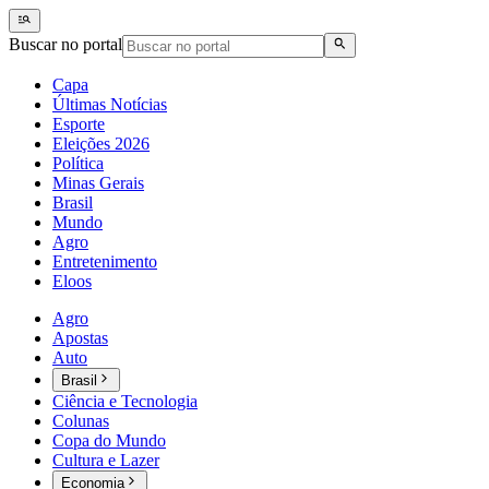
Buscar no portal
Capa
Últimas Notícias
Esporte
Eleições 2026
Política
Minas Gerais
Brasil
Mundo
Agro
Entretenimento
Eloos
Agro
Apostas
Auto
Brasil
Ciência e Tecnologia
Colunas
Copa do Mundo
Cultura e Lazer
Economia