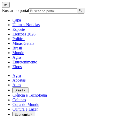
Buscar no portal
Capa
Últimas Notícias
Esporte
Eleições 2026
Política
Minas Gerais
Brasil
Mundo
Agro
Entretenimento
Eloos
Agro
Apostas
Auto
Brasil
Ciência e Tecnologia
Colunas
Copa do Mundo
Cultura e Lazer
Economia