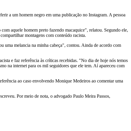
e referir a um homem negro em uma publicação no Instagram. A pessoa
ado com aquele homem preto fazendo macaquice", relatou. Segundo ele,
a compartilhar montagens com conteúdo racista.
locou uma melancia na minha cabeça", contou. Ainda de acordo com
cista e faz referência às críticas recebidas. "No dia de hoje nós temos
smo na internet para os mil seguidores que ele tem. Aí apareceu com
 referência ao caso envolvendo Monique Medeiros ao comentar uma
escreveu. Por meio de nota, o advogado Paulo Meira Passos,