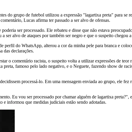
tes do grupo de futebol utilizou a expressão "lagartixa preta" para s
omentário, Lucas afirma ter passado a ser alvo de ofensas.
e poderia ser processado. Ele rebateu e disse que não estava preocup
ou a ser alvo de ataques por também ser negro e que o suspeito chegou 
to de perfil do WhatsApp, alterou a cor da minha pele para branca e co
sa das declarações.
 o comentário racista, o suspeito volta a utilizar expressões de teor ra
xa preta, famoso pelo lado negativo, e o Neguete, fazendo show de raci
o decidissem processá-lo. Em uma mensagem enviada ao grupo, ele fez
mento. Eu vou ser processado por chamar alguém de lagartixa preta?", 
to e informou que medidas judiciais estão sendo adotadas.