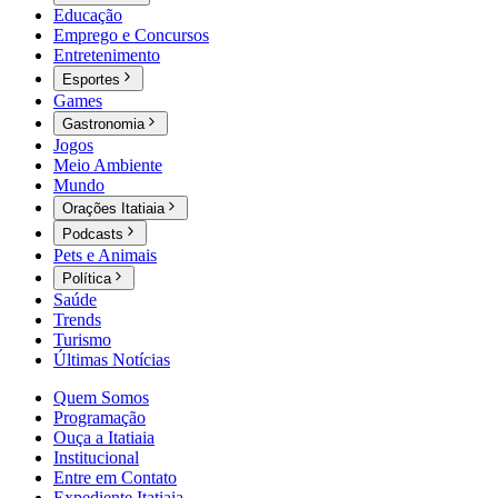
Educação
Emprego e Concursos
Entretenimento
Esportes
Games
Gastronomia
Jogos
Meio Ambiente
Mundo
Orações Itatiaia
Podcasts
Pets e Animais
Política
Saúde
Trends
Turismo
Últimas Notícias
Quem Somos
Programação
Ouça a Itatiaia
Institucional
Entre em Contato
Expediente Itatiaia