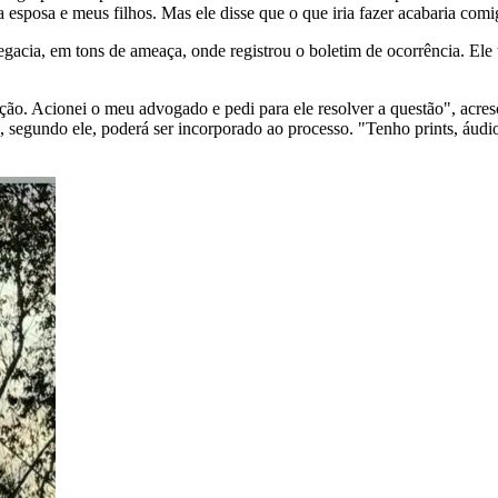
a esposa e meus filhos. Mas ele disse que o que iria fazer acabaria com
cia, em tons de ameaça, onde registrou o boletim de ocorrência. Ele tam
o. Acionei o meu advogado e pedi para ele resolver a questão", acresc
ue, segundo ele, poderá ser incorporado ao processo. "Tenho prints, áud