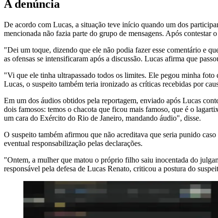
A denúncia
De acordo com Lucas, a situação teve início quando um dos participan
mencionada não fazia parte do grupo de mensagens. Após contestar o c
"Dei um toque, dizendo que ele não podia fazer esse comentário e qu
as ofensas se intensificaram após a discussão. Lucas afirma que pass
"Vi que ele tinha ultrapassado todos os limites. Ele pegou minha fo
Lucas, o suspeito também teria ironizado as críticas recebidas por cau
Em um dos áudios obtidos pela reportagem, enviado após Lucas contestar
dois famosos: temos o chacota que ficou mais famoso, que é o lagarti
um cara do Exército do Rio de Janeiro, mandando áudio", disse.
O suspeito também afirmou que não acreditava que seria punido cas
eventual responsabilização pelas declarações.
"Ontem, a mulher que matou o próprio filho saiu inocentada do julga
responsável pela defesa de Lucas Renato, criticou a postura do suspei