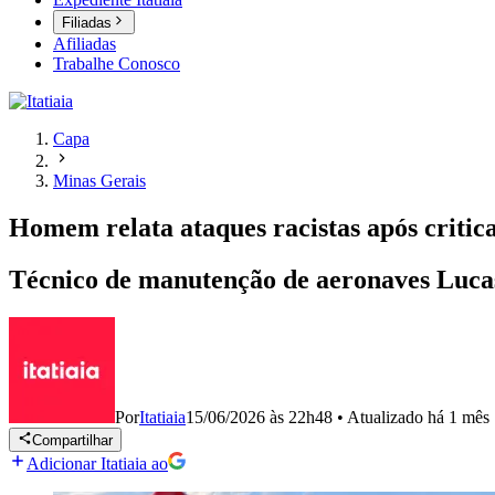
Filiadas
Afiliadas
Trabalhe Conosco
Capa
Minas Gerais
Homem relata ataques racistas após critic
Técnico de manutenção de aeronaves Lucas 
Por
Itatiaia
15/06/2026 às 22h48
•
Atualizado
há 1 mês
Compartilhar
Adicionar Itatiaia ao