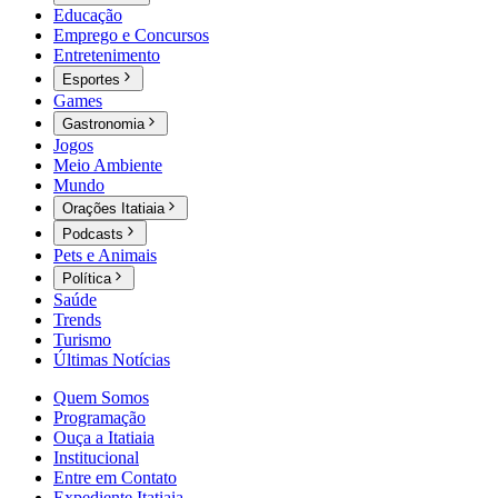
Educação
Emprego e Concursos
Entretenimento
Esportes
Games
Gastronomia
Jogos
Meio Ambiente
Mundo
Orações Itatiaia
Podcasts
Pets e Animais
Política
Saúde
Trends
Turismo
Últimas Notícias
Quem Somos
Programação
Ouça a Itatiaia
Institucional
Entre em Contato
Expediente Itatiaia