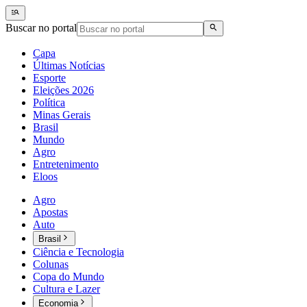
Buscar no portal
Capa
Últimas Notícias
Esporte
Eleições 2026
Política
Minas Gerais
Brasil
Mundo
Agro
Entretenimento
Eloos
Agro
Apostas
Auto
Brasil
Ciência e Tecnologia
Colunas
Copa do Mundo
Cultura e Lazer
Economia