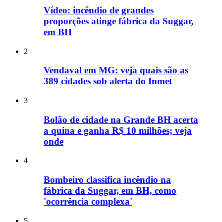
Vídeo: incêndio de grandes
proporções atinge fábrica da Suggar,
em BH
2
Vendaval em MG: veja quais são as
389 cidades sob alerta do Inmet
3
Bolão de cidade na Grande BH acerta
a quina e ganha R$ 10 milhões; veja
onde
4
Bombeiro classifica incêndio na
fábrica da Suggar, em BH, como
'ocorrência complexa'
5