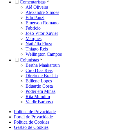
Comentaristas
Alê Oliveira
Alexandre Simões
Edu Panzi
Emerson Romano
Fabrício
João Vitor Xavier
Marques
Nathália Fiuza
Thiago Reis
Wellington Campos
Colunistas
Bertha Maakaroun
Ciro Dias Reis
Direto de Brasília
Edilene Lopes
Eduardo Costa
Poder em Minas
Rita Mundim
Valdir Barbosa
Política de Privacidade
Portal de Privacidade
Política de Cookies
Gestão de Cookies