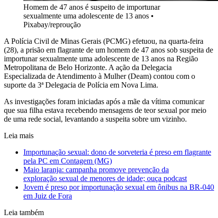
Homem de 47 anos é suspeito de importunar
sexualmente uma adolescente de 13 anos
•
Pixabay/reproução
A Polícia Civil de Minas Gerais (PCMG) efetuou, na quarta-feira
(28), a prisão em flagrante de um homem de 47 anos sob suspeita de
importunar sexualmente uma adolescente de 13 anos na Região
Metropolitana de Belo Horizonte. A ação da Delegacia
Especializada de Atendimento à Mulher (Deam) contou com o
suporte da 3ª Delegacia de Polícia em Nova Lima.
As investigações foram iniciadas após a mãe da vítima comunicar
que sua filha estava recebendo mensagens de teor sexual por meio
de uma rede social, levantando a suspeita sobre um vizinho.
Leia mais
Importunação sexual: dono de sorveteria é preso em flagrante
pela PC em Contagem (MG)
Maio laranja: campanha promove prevenção da
exploração sexual de menores de idade; ouça podcast
Jovem é preso por importunação sexual em ônibus na BR-040
em Juiz de Fora
Leia também