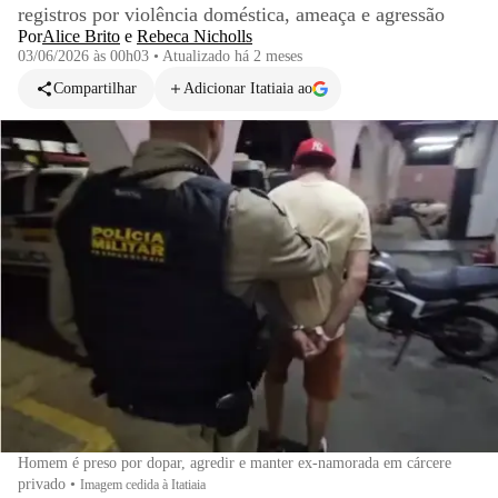
registros por violência doméstica, ameaça e agressão
Por
Alice Brito
e
Rebeca Nicholls
03/06/2026 às 00h03
•
Atualizado
há 2 meses
Compartilhar
Adicionar Itatiaia ao
Homem é preso por dopar, agredir e manter ex-namorada em cárcere
privado
•
Imagem cedida à Itatiaia